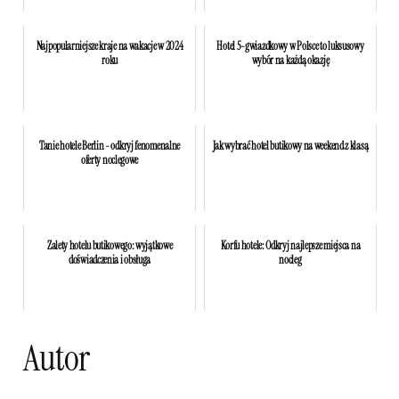
Najpopularniejsze kraje na wakacje w 2024
Hotel 5-gwiazdkowy w Polsce to luksusowy
roku
wybór na każdą okazję
Tanie hotele Berlin - odkryj fenomenalne
Jak wybrać hotel butikowy na weekend z klasą
oferty noclegowe
Zalety hotelu butikowego: wyjątkowe
Korfu hotele: Odkryj najlepsze miejsca na
doświadczenia i obsługa
nocleg
Autor