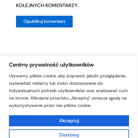
KOLEJNYCH KOMENTARZY.
Cenimy prywatność użytkowników
Używamy plików cookie, aby poprawić jakość przeglądania,
wyświetlać reklamy lub treści dostosowane do
Prawa autorskie © 2026 hotelferdynand.pl | Obsługiwane przez
indywidualnych potrzeb użytkowników oraz analizować ruch
Motyw Astra WordPress
na stronie. Kliknięcie przycisku „Akceptuj” oznacza zgodę na
wykorzystywanie przez nas plików cookie.
Akceptuj
Dostosuj
Polityka prywatności