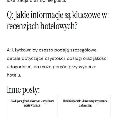
lokalizacja oraz opinie gości.
Q: Jakie informacje są kluczowe w
recenzjach hotelowych?
A: Użytkownicy często podają szczegółowe
detale dotyczące czystości, obsługi oraz jakości
udogodnień, co może pomóc przy wyborze
hotelu.
Inne posty:
Hotel spa w górach z basenem – wyjątkowy
Hotel Gołębiewski - Luksusowy wypoczynek
relaks w naturze
nad morzem