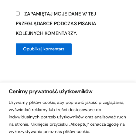
ZAPAMIĘTAJ MOJE DANE W TEJ
PRZEGLĄDARCE PODCZAS PISANIA
KOLEJNYCH KOMENTARZY.
Cenimy prywatność użytkowników
Używamy plików cookie, aby poprawić jakość przeglądania,
wyświetlać reklamy lub treści dostosowane do
Prawa autorskie © 2026 hotelferdynand.pl | Obsługiwane przez
indywidualnych potrzeb użytkowników oraz analizować ruch
Motyw Astra WordPress
na stronie. Kliknięcie przycisku „Akceptuj” oznacza zgodę na
wykorzystywanie przez nas plików cookie.