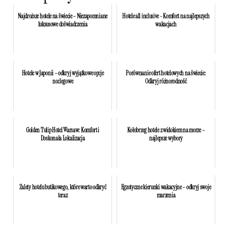
Najdroższe hotele na świecie – Niezapomniane
Hotele all inclusive - Komfort na najlepszych
luksusowe doświadczenia
wakacjach
Hotele w Japonii – odkryj wyjątkowe opcje
Porównanie ofert hotelowych na świecie:
noclegowe
Odkryj różnorodność
Golden Tulip Hotel Warsaw: Komfort i
Kołobrzeg hotele z widokiem na morze –
Doskonała Lokalizacja
najlepsze wybory
Zalety hotelu butikowego, które warto odkryć
Egzotyczne kierunki wakacyjne – odkryj swoje
teraz
marzenia