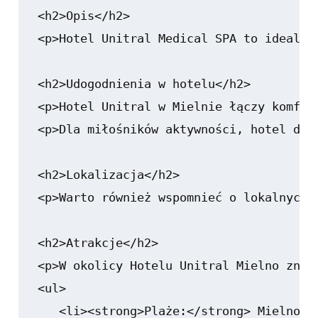
<h2>Opis</h2>

<p>Hotel Unitral Medical SPA to idealne
<h2>Udogodnienia w hotelu</h2>

<p>Hotel Unitral w Mielnie łączy komfor
<p>Dla miłośników aktywności, hotel dys
<h2>Lokalizacja</h2>

<p>Warto również wspomnieć o lokalnych 
<h2>Atrakcje</h2>

<p>W okolicy Hotelu Unitral Mielno znajd
<ul>

   <li><strong>Plaże:</strong> Mielno s