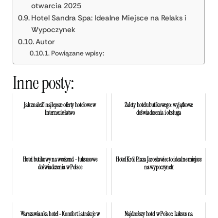
otwarcia 2025
Hotel Sandra Spa: Idealne Miejsce na Relaks i
Wypoczynek
Autor
Powiązane wpisy:
Inne posty:
Jak znaleźć najlepsze oferty hotelowe w
Zalety hotelu butikowego: wyjątkowe
Internecie łatwo
doświadczenia i obsługa
Hotel butikowy na weekend – luksusowe
Hotel Król Plaza Jarosławiec to idealne miejsce
doświadczenia w Polsce
na wypoczynek
Warszawianka hotel - Komfort i atrakcje w
Najdroższy hotel w Polsce: Luksus na