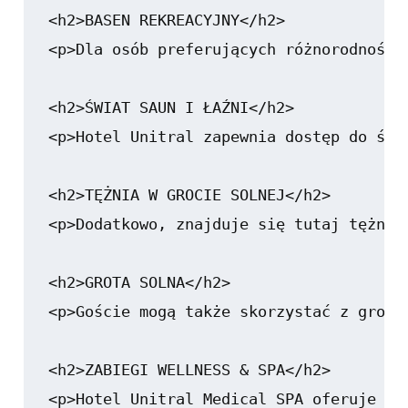
<h2>BASEN REKREACYJNY</h2>

<p>Dla osób preferujących różnorodność,
<h2>ŚWIAT SAUN I ŁAŹNI</h2>

<p>Hotel Unitral zapewnia dostęp do świ
<h2>TĘŻNIA W GROCIE SOLNEJ</h2>

<p>Dodatkowo, znajduje się tutaj tężnia
<h2>GROTA SOLNA</h2>

<p>Goście mogą także skorzystać z groty
<h2>ZABIEGI WELLNESS & SPA</h2>

<p>Hotel Unitral Medical SPA oferuje sz