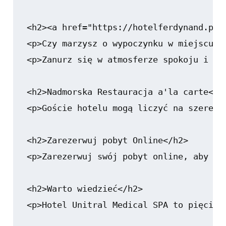
<h2><a href="https://hotelferdynand.pl/
<p>Czy marzysz o wypoczynku w miejscu, 
<p>Zanurz się w atmosferze spokoju i re
<h2>Nadmorska Restauracja a'la carte</h2
<p>Goście hotelu mogą liczyć na szereg 
<h2>Zarezerwuj pobyt Online</h2>

<p>Zarezerwuj swój pobyt online, aby ci
<h2>Warto wiedzieć</h2>

<p>Hotel Unitral Medical SPA to pięciog