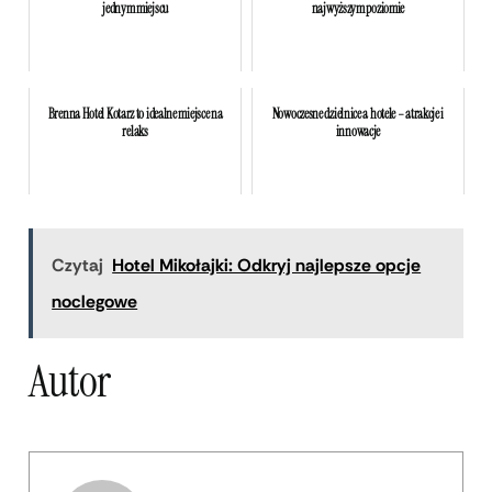
jednym miejscu
najwyższym poziomie
Brenna Hotel Kotarz to idealne miejsce na
Nowoczesne dzielnice a hotele – atrakcje i
relaks
innowacje
Czytaj
Hotel Mikołajki: Odkryj najlepsze opcje
noclegowe
Autor