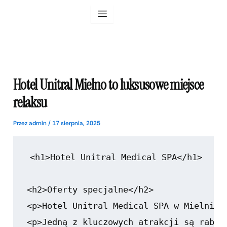
Przejdź
do
treści
Hotel Unitral Mielno to luksusowe miejsce
relaksu
Przez
admin
/
17 sierpnia, 2025
<h1>Hotel Unitral Medical SPA</h1>

<h2>Oferty specjalne</h2>

<p>Hotel Unitral Medical SPA w Mielnie 
<p>Jedną z kluczowych atrakcji są rabat