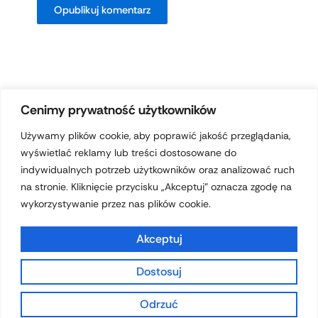
Cenimy prywatność użytkowników
Używamy plików cookie, aby poprawić jakość przeglądania,
wyświetlać reklamy lub treści dostosowane do
Prawa autorskie © 2026 hotelferdynand.pl | Obsługiwane przez
indywidualnych potrzeb użytkowników oraz analizować ruch
Motyw Astra WordPress
na stronie. Kliknięcie przycisku „Akceptuj” oznacza zgodę na
wykorzystywanie przez nas plików cookie.
Akceptuj
Dostosuj
Polityka prywatności
Odrzuć