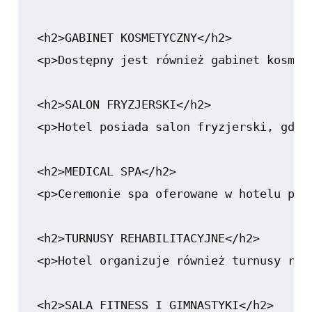
<h2>GABINET KOSMETYCZNY</h2>

<p>Dostępny jest również gabinet kosmet
<h2>SALON FRYZJERSKI</h2>

<p>Hotel posiada salon fryzjerski, gdzi
<h2>MEDICAL SPA</h2>

<p>Ceremonie spa oferowane w hotelu prz
<h2>TURNUSY REHABILITACYJNE</h2>

<p>Hotel organizuje również turnusy reh
<h2>SALA FITNESS I GIMNASTYKI</h2>
