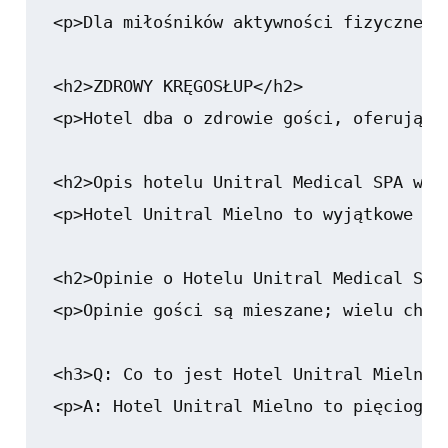
<p>Dla miłośników aktywności fizycznej,
<h2>ZDROWY KRĘGOSŁUP</h2>

<p>Hotel dba o zdrowie gości, oferując 
<h2>Opis hotelu Unitral Medical SPA wedł
<p>Hotel Unitral Mielno to wyjątkowe mi
<h2>Opinie o Hotelu Unitral Medical SPA<
<p>Opinie gości są mieszane; wielu chwa
<h3>Q: Co to jest Hotel Unitral Mielno?<
<p>A: Hotel Unitral Mielno to pięciogwi