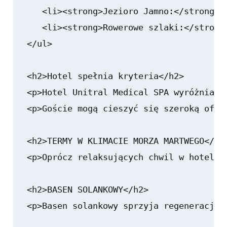
   <li><strong>Jezioro Jamno:</strong> 
   <li><strong>Rowerowe szlaki:</strong
</ul>

<h2>Hotel spełnia kryteria</h2>

<p>Hotel Unitral Medical SPA wyróżnia s
<p>Goście mogą cieszyć się szeroką ofer
<h2>TERMY W KLIMACIE MORZA MARTWEGO</h2>
<p>Oprócz relaksujących chwil w hotelu,
<h2>BASEN SOLANKOWY</h2>

<p>Basen solankowy sprzyja regeneracji 