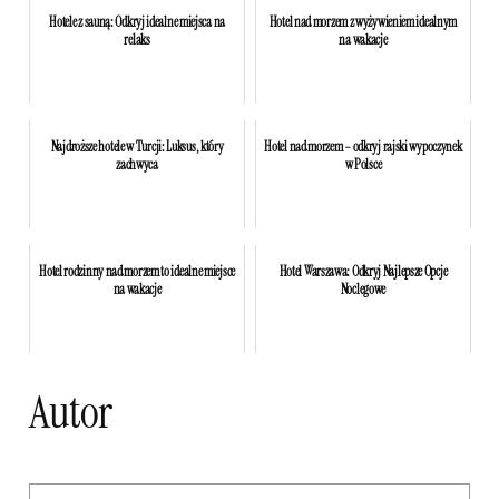
Hotele z sauną: Odkryj idealne miejsca na
Hotel nad morzem z wyżywieniem idealnym
relaks
na wakacje
Najdroższe hotele w Turcji: Luksus, który
Hotel nad morzem – odkryj rajski wypoczynek
zachwyca
w Polsce
Hotel rodzinny nad morzem to idealne miejsce
Hotel Warszawa: Odkryj Najlepsze Opcje
na wakacje
Noclegowe
Autor