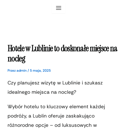
Przejdź
do
treści
Hotele w Lublinie to doskonałe miejsce na
nocleg
Przez
admin
/
5 maja, 2025
Czy planujesz wizytę w Lublinie i szukasz
idealnego miejsca na nocleg?
Wybór hotelu to kluczowy element każdej
podróży, a Lublin oferuje zaskakująco
różnorodne opcje – od luksusowych w