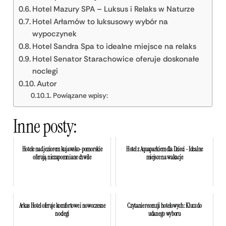
Hotel Mazury SPA – Luksus i Relaks w Naturze
Hotel Arłamów to luksusowy wybór na
wypoczynek
Hotel Sandra Spa to idealne miejsce na relaks
Hotel Senator Starachowice oferuje doskonałe
noclegi
Autor
Powiązane wpisy:
Inne posty:
Hotele nad jeziorem kujawsko-pomorskie
Hotel z Aquaparkiem dla Dzieci - Idealne
oferują niezapomniane chwile
miejsce na wakacje
Arkas Hotel oferuje komfortowe i nowoczesne
Czytanie recenzji hotelowych: Klucz do
noclegi
udanego wyboru