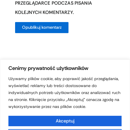
PRZEGLĄDARCE PODCZAS PISANIA
KOLEJNYCH KOMENTARZY.
Cenimy prywatność użytkowników
Używamy plików cookie, aby poprawić jakość przeglądania,
wyświetlać reklamy lub treści dostosowane do
Prawa autorskie © 2026 hotelferdynand.pl | Obsługiwane przez
indywidualnych potrzeb użytkowników oraz analizować ruch
Motyw Astra WordPress
na stronie. Kliknięcie przycisku „Akceptuj” oznacza zgodę na
wykorzystywanie przez nas plików cookie.
Akceptuj