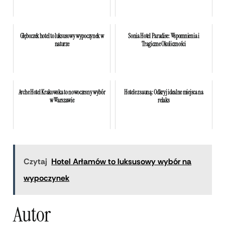
Głęboczek hotel to luksusowy wypoczynek w
Sonia Hotel Paradise: Wspomnienia i
naturze
Tragiczne Okoliczności
Arche Hotel Krakowska to nowoczesny wybór
Hotele z sauną: Odkryj idealne miejsca na
w Warszawie
relaks
Czytaj
Hotel Arłamów to luksusowy wybór na
wypoczynek
Autor