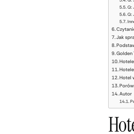
Q: 
Q: 
Q: 
Inn
Czytani
Jak spr
Podstaw
Golden 
Hotele
Hotele
Hotel 
Porówn
Autor
P
Hot