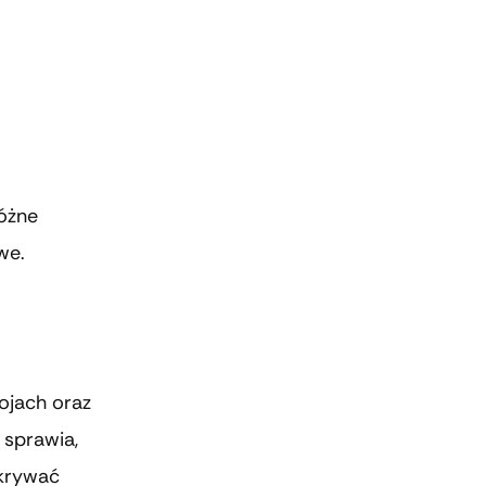
różne
we.
ojach oraz
 sprawia,
dkrywać