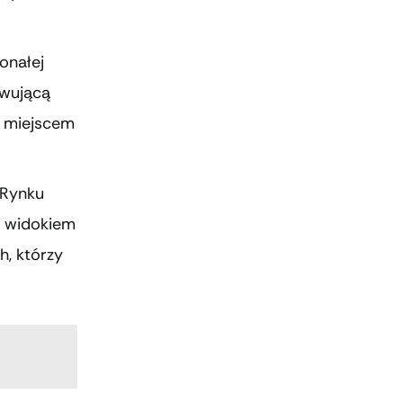
onałej
rwującą
m miejscem
 Rynku
z widokiem
h, którzy