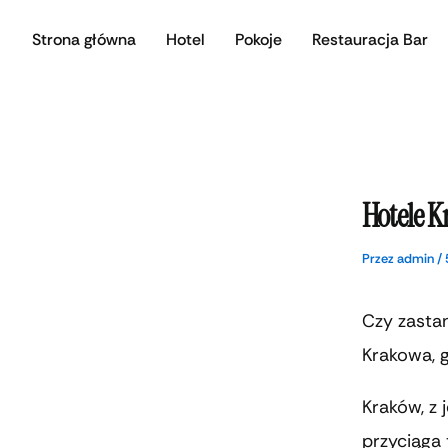
Przejdź
Strona główna
Hotel
Pokoje
Restauracja Bar
do
treści
Hotele K
Przez
admin
/
Czy zasta
Krakowa, 
Kraków, z 
przyciąga