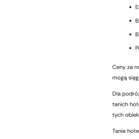
E
B
B
P
Ceny za no
mogą sięg
Dla podró
tanich hot
tych obiek
Tanie hot