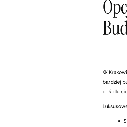
Opc
Bud
W Krakowie
bardziej 
coś dla sie
Luksusowe 
S