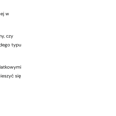
ej w
ny, czy
żdego typu
odatkowymi
ieszyć się