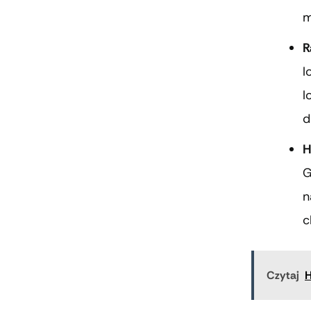
m
R
l
l
d
H
G
n
c
Czytaj
H