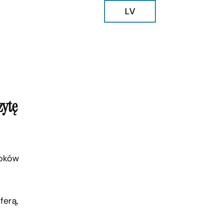
LV
zytę
roków
ferą,