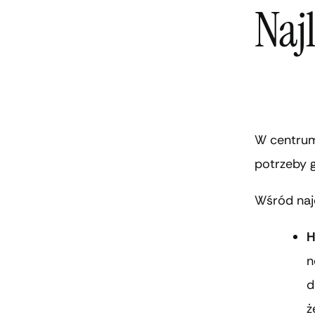
Naj
W centrum 
potrzeby g
Wśród naj
H
n
d
ż