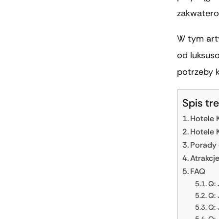
zakwatero
W tym art
od luksus
potrzeby 
Spis tre
Hotele 
Hotele 
Porady 
Atrakcj
FAQ
Q: 
Q: 
Q: 