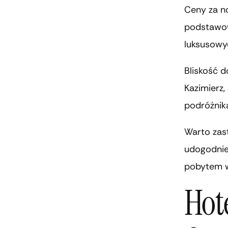
Ceny za no
podstawow
luksusowy
Bliskość d
Kazimierz
podróżnik
Warto zast
udogodnie
pobytem w
Hot