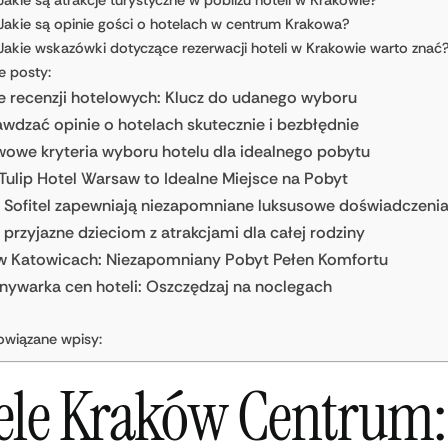
Jakie są atrakcje turystyczne w pobliżu hoteli w Krakowie?
Jakie są opinie gości o hotelach w centrum Krakowa?
Jakie wskazówki dotyczące rezerwacji hoteli w Krakowie warto znać
e posty:
e recenzji hotelowych: Klucz do udanego wyboru
awdzać opinie o hotelach skutecznie i bezbłędnie
owe kryteria wyboru hotelu dla idealnego pobytu
Tulip Hotel Warsaw to Idealne Miejsce na Pobyt
 Sofitel zapewniają niezapomniane luksusowe doświadczeni
 przyjazne dzieciom z atrakcjami dla całej rodziny
w Katowicach: Niezapomniany Pobyt Pełen Komfortu
ywarka cen hoteli: Oszczędzaj na noclegach
owiązane wpisy:
ele Kraków Centrum: