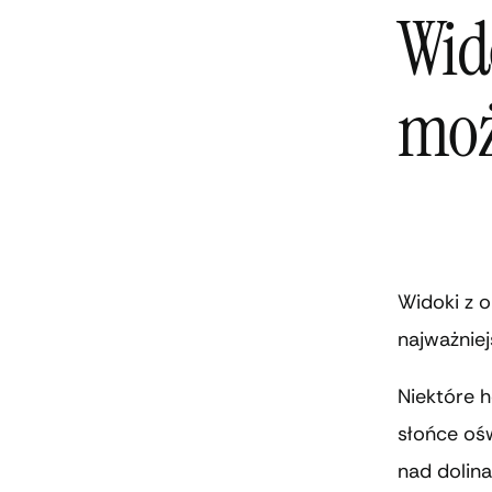
Wid
moż
Widoki z o
najważnie
Niektóre h
słońce oś
nad dolina