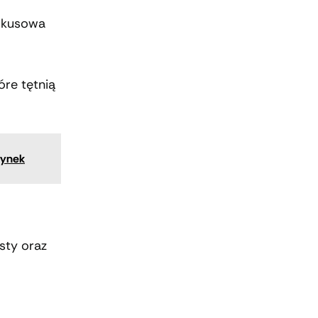
urkusowa
óre tętnią
zynek
sty oraz