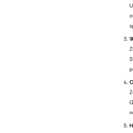
U
o
s
W
Z
S
p
O
Z
G
n
H