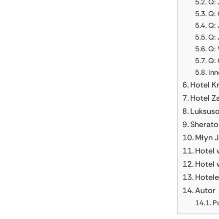
Q: 
Q: 
Q: 
Q: 
Q: 
Q: 
Inn
Hotel K
Hotel Z
Luksuso
Sherato
Młyn J
Hotel 
Hotel 
Hotele
Autor
P