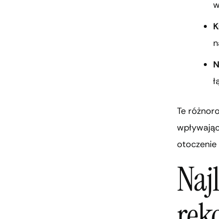
w
K
n
N
ł
Te różnoro
wpływając
otoczenie
Naj
rek