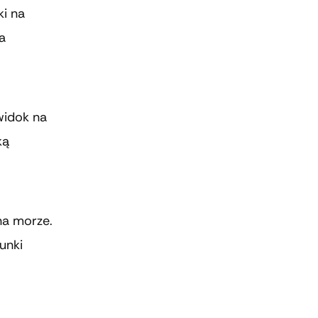
i na
za
widok na
ką
 na morze.
unki