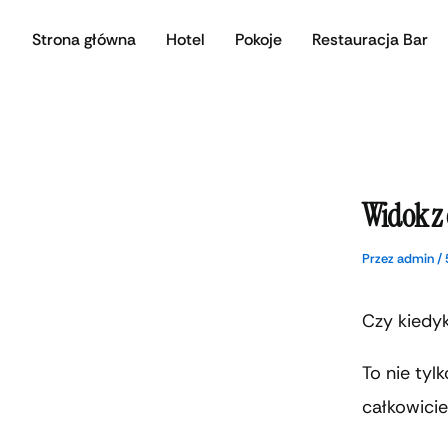
Przejdź
Strona główna
Hotel
Pokoje
Restauracja Bar
do
treści
Widok z 
Przez
admin
/
Czy kiedyk
To nie tyl
całkowici