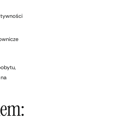
aktywności
lownicze
pobytu,
 na
iem: