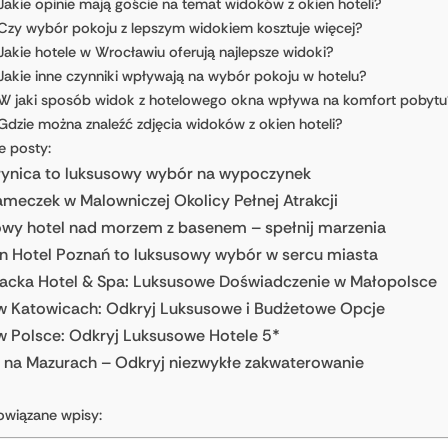
Jakie opinie mają goście na temat widoków z okien hoteli?
Czy wybór pokoju z lepszym widokiem kosztuje więcej?
Jakie hotele w Wrocławiu oferują najlepsze widoki?
Jakie inne czynniki wpływają na wybór pokoju w hotelu?
W jaki sposób widok z hotelowego okna wpływa na komfort pobytu
Gdzie można znaleźć zdjęcia widoków z okien hoteli?
e posty:
rynica to luksusowy wybór na wypoczynek
ameczek w Malowniczej Okolicy Pełnej Atrakcji
wy hotel nad morzem z basenem – spełnij marzenia
n Hotel Poznań to luksusowy wybór w sercu miasta
acka Hotel & Spa: Luksusowe Doświadczenie w Małopolsce
w Katowicach: Odkryj Luksusowe i Budżetowe Opcje
w Polsce: Odkryj Luksusowe Hotele 5*
 na Mazurach – Odkryj niezwykłe zakwaterowanie
owiązane wpisy: