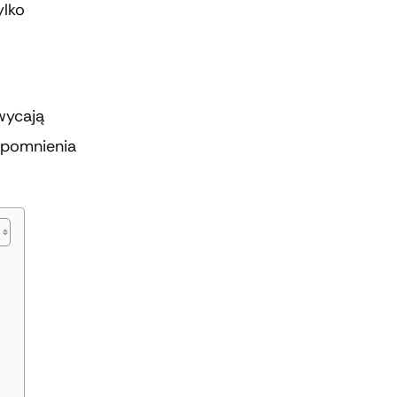
ylko
wycają
spomnienia