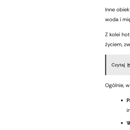
Inne obie
woda i mię
Z kolei ho
życiem, zw
Czytaj
H
Ogólnie, 
P
i
W