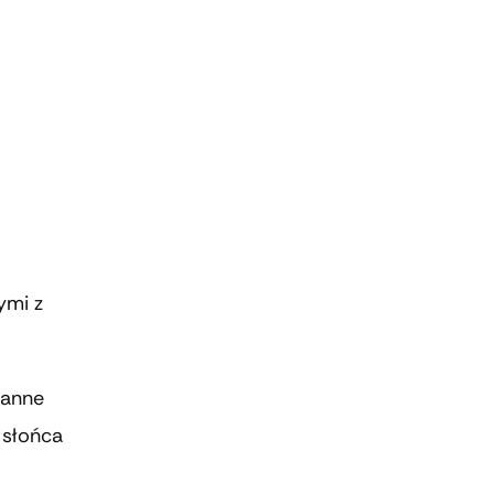
ymi z
ranne
 słońca