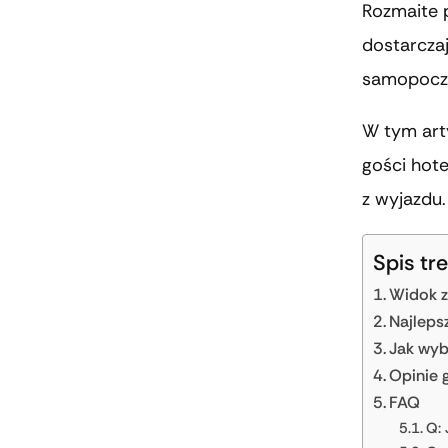
Rozmaite p
dostarcza
samopoczu
W tym art
gości hot
z wyjazdu.
Spis tre
Widok z
Najleps
Jak wyb
Opinie 
FAQ
Q: 