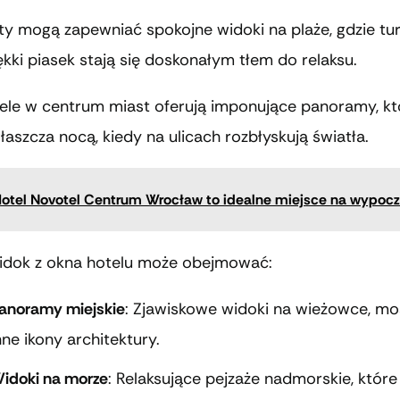
kty mogą zapewniać spokojne widoki na plaże, gdzie t
kki piasek stają się doskonałym tłem do relaksu.
tele w centrum miast oferują imponujące panoramy, kt
łaszcza nocą, kiedy na ulicach rozbłyskują światła.
otel Novotel Centrum Wrocław to idealne miejsce na wypoc
widok z okna hotelu może obejmować:
anoramy miejskie
: Zjawiskowe widoki na wieżowce, mo
nne ikony architektury.
idoki na morze
: Relaksujące pejzaże nadmorskie, które