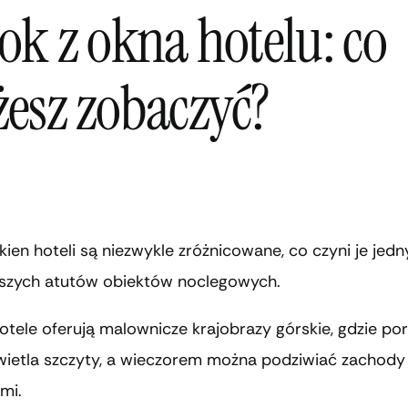
ok z okna hotelu: co
esz zobaczyć?
kien hoteli są niezwykle zróżnicowane, co czyni je jedn
jszych atutów obiektów noclegowych.
otele oferują malownicze krajobrazy górskie, gdzie po
wietla szczyty, a wieczorem można podziwiać zachody
mi.