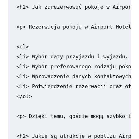
<h2> Jak zarezerwować pokoje w Airport H
<p> Rezerwacja pokoju w Airport Hotel O
<ol>

<li> Wybór daty przyjazdu i wyjazdu. </l
<li> Wybór preferowanego rodzaju pokoju.
<li> Wprowadzenie danych kontaktowych i 
<li> Potwierdzenie rezerwacji oraz otrz
</ol>

<p> Dzięki temu, goście mogą szybko i w
<h2> Jakie są atrakcje w pobliżu Airport