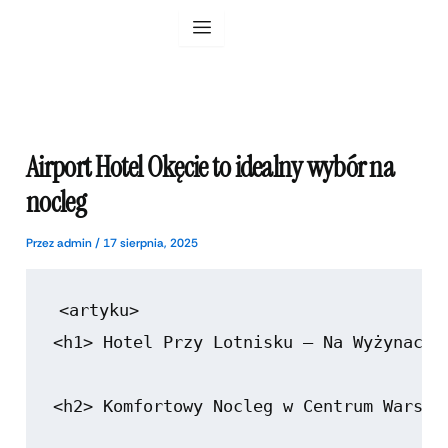
Przejdź
do
treści
Airport Hotel Okęcie to idealny wybór na
nocleg
Przez
admin
/
17 sierpnia, 2025
<artyku>

<h1> Hotel Przy Lotnisku – Na Wyżynach G
<h2> Komfortowy Nocleg w Centrum Warszaw