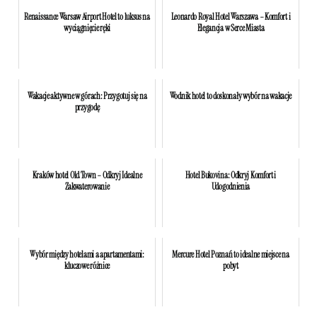
Renaissance Warsaw Airport Hotel to luksus na
Leonardo Royal Hotel Warszawa – Komfort i
wyciągnięcie ręki
Elegancja w Serce Miasta
Wakacje aktywne w górach: Przygotuj się na
Wodnik hotel to doskonały wybór na wakacje
przygodę
Kraków hotel Old Town – Odkryj Idealne
Hotel Bukovina: Odkryj Komfort i
Zakwaterowanie
Udogodnienia
Wybór między hotelami a apartamentami:
Mercure Hotel Poznań to idealne miejsce na
kluczowe różnice
pobyt