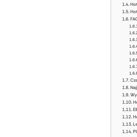
Hot
Hot
FA
Cza
Naj
Wyb
Ho
El
H
L
P