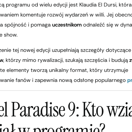
 programu od wielu edycji jest Klaudia El Dursi, która
owaniem komentuje rozwój wydarzeń w willi. Jej obecn
a spójność i pomaga
uczestnikom
odnaleźć się w dyna
e show.
nie tej nowej edycji uzupełniają szczegóły dotyczące
ów
, którzy mimo rywalizacji, szukają szczęścia i budują
z
te elementy tworzą unikalny format, który utrzymuje
owanie fanów i zapewnia nową odsłonę popularnego
p
l Paradise 9: Kto wzi
iał w programie?