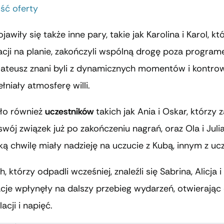
ść oferty
awiły się także inne pary, takie jak Karolina i Karol, k
elacji na planie, zakończyli wspólną drogę poza progra
ateusz znani byli z dynamicznych momentów i kontrowe
łniały atmosferę willi.
kło również
uczestników
takich jak Ania i Oskar, którzy z
ój związek już po zakończeniu nagrań, oraz Ola i Julia
ką chwilę miały nadzieję na uczucie z Kubą, innym z uc
, którzy odpadli wcześniej, znaleźli się Sabrina, Alicja
acje wpłynęły na dalszy przebieg wydarzeń, otwierając
acji i napięć.