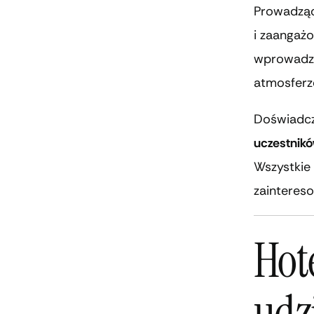
Prowadzącą
i zaangaż
wprowadz
atmosferz
Doświadcze
uczestnik
Wszystkie 
zainteres
Hote
udz