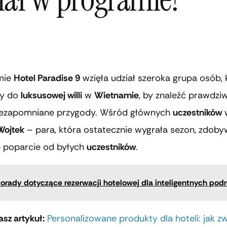
mie
Hotel Paradise 9
wzięła udział szeroka grupa osób, 
ły do
luksusowej willi
w
Wietnamie
, by znaleźć prawdz
iezapomniane przygody. Wśród głównych
uczestników
w
Wojtek
– para, która ostatecznie wygrała sezon, zdoby
e poparcie od byłych
uczestników
.
orady dotyczące rezerwacji hotelowej dla inteligentnych pod
sz artykuł:
Personalizowane produkty dla hoteli: jak z