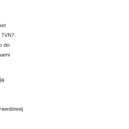
est
e TVN7.
p do
sami
ją
rawdziwej