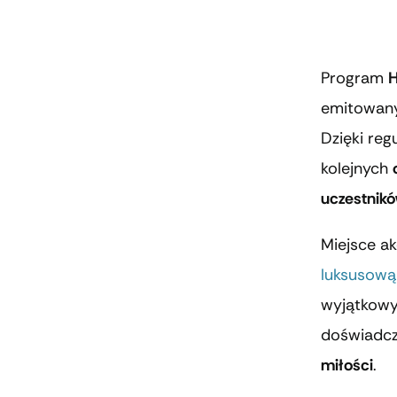
Program
H
emitowany
Dzięki re
kolejnych
uczestnik
Miejsce ak
luksusową 
wyjątkowyc
doświadcz
miłości
.