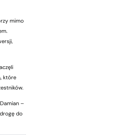
tórzy mimo
mem.
rsji,
aczęli
, które
zestników.
 i Damian –
 drogę do