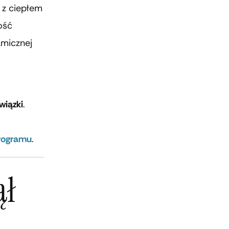
 z ciepłem
ość
micznej
wiązki
.
rogramu
.
ął