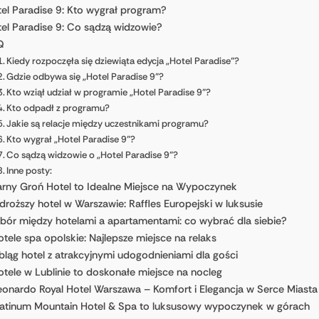
el Paradise 9: Kto wygrał program?
el Paradise 9: Co sądzą widzowie?
Q
Kiedy rozpoczęła się dziewiąta edycja „Hotel Paradise”?
Gdzie odbywa się „Hotel Paradise 9”?
Kto wziął udział w programie „Hotel Paradise 9”?
Kto odpadł z programu?
Jakie są relacje między uczestnikami programu?
Kto wygrał „Hotel Paradise 9”?
Co sądzą widzowie o „Hotel Paradise 9”?
Inne posty:
rny Groń Hotel to Idealne Miejsce na Wypoczynek
droższy hotel w Warszawie: Raffles Europejski w luksusie
ór między hotelami a apartamentami: co wybrać dla siebie?
tele spa opolskie: Najlepsze miejsce na relaks
bląg hotel z atrakcyjnymi udogodnieniami dla gości
otele w Lublinie to doskonałe miejsce na nocleg
eonardo Royal Hotel Warszawa – Komfort i Elegancja w Serce Miasta
latinum Mountain Hotel & Spa to luksusowy wypoczynek w górach