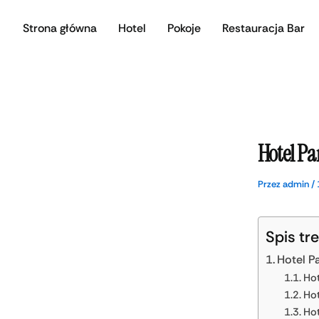
Przejdź
Strona główna
Hotel
Pokoje
Restauracja Bar
do
treści
Hotel Pa
Przez
admin
/
Spis tre
Hotel P
Hot
Hot
Hot