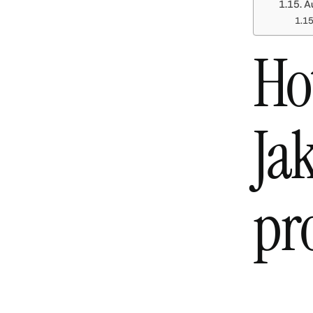
A
Ho
Jak
pr