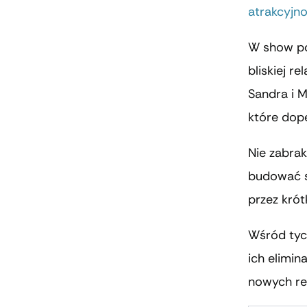
atrakcyjno
W show poj
bliskiej r
Sandra i M
które dope
Nie zabra
budować sw
przez krót
Wśród tych
ich elimin
nowych rel