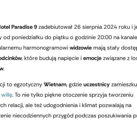
otel Paradise 9
zadebiutował 26 sierpnia 2024 roku i j
 od poniedziałku do piątku o godzinie 20:00 na kanal
gularnemu harmonogramowi
widzowie
mają stały dostę
odcinków
, które budują napięcie i
emocje
związane z lo
ów
.
cji to egzotyczny
Wietnam
, gdzie
uczestnicy
zamieszku
willę
. To nie tylko piękne otoczenie sprzyja tworzeniu
h relacji, ale też udogodnienia i klimat pozwalają na
enie niecodziennych przygód podczas poszukiwania p