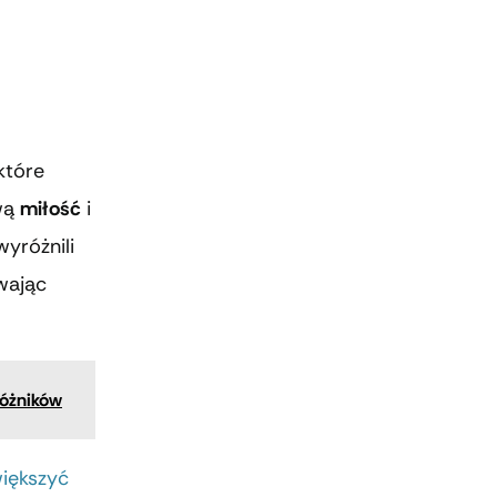
które
iwą
miłość
i
yróżnili
wając
różników
większyć