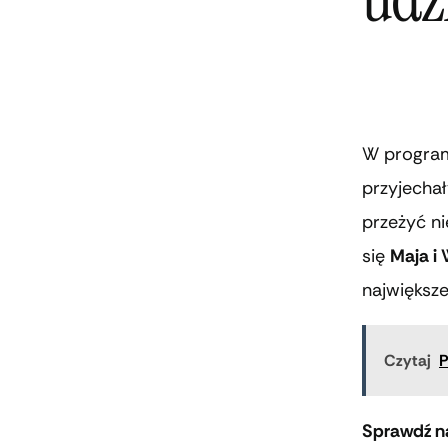
W progra
przyjecha
przeżyć n
się
Maja i 
największ
Czytaj
P
Sprawdź na