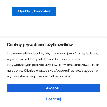
Cenimy prywatność użytkowników
Używamy plików cookie, aby poprawić jakość przeglądania,
wyświetlać reklamy lub treści dostosowane do
Prawa autorskie © 2026 hotelferdynand.pl | Obsługiwane przez
indywidualnych potrzeb użytkowników oraz analizować ruch
Motyw Astra WordPress
na stronie. Kliknięcie przycisku „Akceptuj” oznacza zgodę na
wykorzystywanie przez nas plików cookie.
Akceptuj
Dostosuj
Polityka prywatności