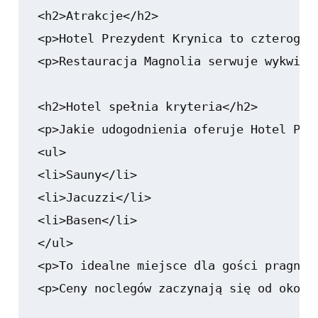
<h2>Atrakcje</h2>

<p>Hotel Prezydent Krynica to czterogwi
<p>Restauracja Magnolia serwuje wykwint
<h2>Hotel spełnia kryteria</h2>

<p>Jakie udogodnienia oferuje Hotel Pre
<ul>

<li>Sauny</li>

<li>Jacuzzi</li>

<li>Basen</li>

</ul>

<p>To idealne miejsce dla gości pragnąc
<p>Ceny noclegów zaczynają się od około