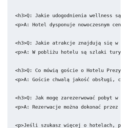
<h3>Q: Jakie udogodnienia wellness są do
<p>A: Hotel dysponuje nowoczesnym centr
<h3>Q: Jakie atrakcje znajdują się w oko
<p>A: W pobliżu hotelu są szlaki turyst
<h3>Q: Co mówią goście o Hotelu Prezyden
<p>A: Goście chwalą jakość obsługi, czy
<h3>Q: Jak mogę zarezerwować pobyt w Hot
<p>A: Rezerwacje można dokonać przez st
<p>Jeśli szukasz więcej o hotelach, pol