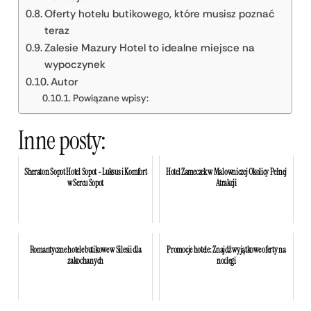
Oferty hotelu butikowego, które musisz poznać
teraz
Zalesie Mazury Hotel to idealne miejsce na
wypoczynek
Autor
Powiązane wpisy:
Inne posty:
Sheraton Sopot Hotel Sopot - Luksus i Komfort
Hotel Zameczek w Malowniczej Okolicy Pełnej
w Sercu Sopot
Atrakcji
Romantyczne hotele butikowe w Silesii dla
Promocje hotele: Znajdź wyjątkowe oferty na
zakochanych
noclegi