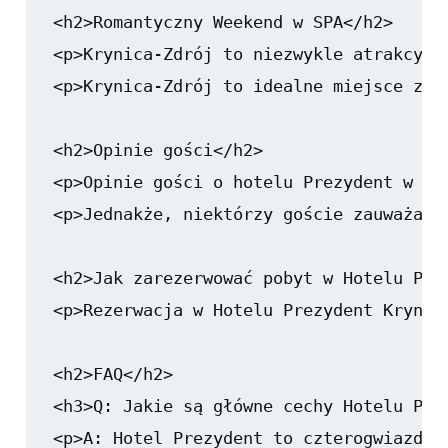
<h2>Romantyczny Weekend w SPA</h2>

<p>Krynica-Zdrój to niezwykle atrakcyjn
<p>Krynica-Zdrój to idealne miejsce zar
<h2>Opinie gości</h2>

<p>Opinie gości o hotelu Prezydent w Kr
<p>Jednakże, niektórzy goście zauważają
<h2>Jak zarezerwować pobyt w Hotelu Prez
<p>Rezerwacja w Hotelu Prezydent Krynic
<h2>FAQ</h2>

<h3>Q: Jakie są główne cechy Hotelu Prez
<p>A: Hotel Prezydent to czterogwiazdko