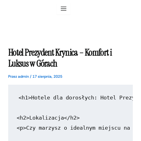
Przejdź
do
treści
Hotel Prezydent Krynica – Komfort i
Luksus w Górach
Przez
admin
/
17 sierpnia, 2025
<h1>Hotele dla dorosłych: Hotel Prezyde
<h2>Lokalizacja</h2>

<p>Czy marzysz o idealnym miejscu na re