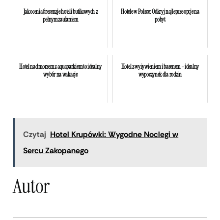
Jak oceniać recenzje hoteli butikowych z
Hotele w Polsce: Odkryj najlepsze opcje na
pełnym zaufaniem
pobyt
Hotel nad morzem z aquaparkiem to idealny
Hotel z wyżywieniem i basenem – idealny
wybór na wakacje
wypoczynek dla rodzin
Czytaj
Hotel Krupówki: Wygodne Noclegi w
Sercu Zakopanego
Autor