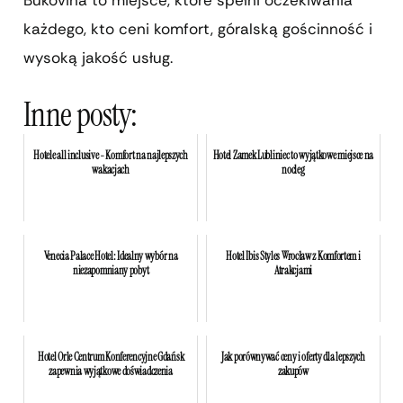
Bukovina to miejsce, które spełni oczekiwania
każdego, kto ceni komfort, góralską gościnność i
wysoką jakość usług.
Inne posty:
Hotele all inclusive - Komfort na najlepszych
Hotel Zamek Lubliniec to wyjątkowe miejsce na
wakacjach
nocleg
Venecia Palace Hotel: Idealny wybór na
Hotel Ibis Styles Wrocław z Komfortem i
niezapomniany pobyt
Atrakcjami
Hotel Orle Centrum Konferencyjne Gdańsk
Jak porównywać ceny i oferty dla lepszych
zapewnia wyjątkowe doświadczenia
zakupów