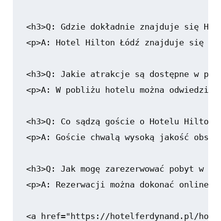
<h3>Q: Gdzie dokładnie znajduje się Hote
<p>A: Hotel Hilton Łódź znajduje się bl
<h3>Q: Jakie atrakcje są dostępne w pobl
<p>A: W pobliżu hotelu można odwiedzić 
<h3>Q: Co sądzą goście o Hotelu Hilton Ł
<p>A: Goście chwalą wysoką jakość obsłu
<h3>Q: Jak mogę zarezerwować pobyt w Hot
<p>A: Rezerwacji można dokonać online n
<a href="https://hotelferdynand.pl/hote