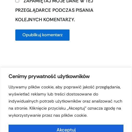
ZAPAMIĘTAJ MOJE DANE W TEJ
PRZEGLĄDARCE PODCZAS PISANIA
KOLEJNYCH KOMENTARZY.
Cenimy prywatność użytkowników
Używamy plików cookie, aby poprawić jakość przeglądania,
wyświetlać reklamy lub treści dostosowane do
Prawa autorskie © 2026 hotelferdynand.pl | Obsługiwane przez
indywidualnych potrzeb użytkowników oraz analizować ruch
Motyw Astra WordPress
na stronie. Kliknięcie przycisku „Akceptuj” oznacza zgodę na
wykorzystywanie przez nas plików cookie.
Akceptuj