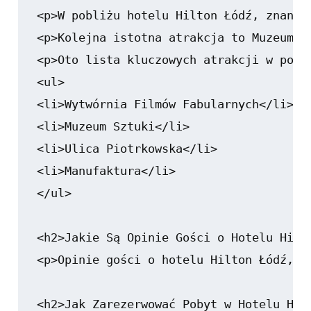
<p>W pobliżu hotelu Hilton Łódź, znaneg
<p>Kolejna istotna atrakcja to Muzeum S
<p>Oto lista kluczowych atrakcji w pobli
<ul>

<li>Wytwórnia Filmów Fabularnych</li>

<li>Muzeum Sztuki</li>

<li>Ulica Piotrkowska</li>

<li>Manufaktura</li>

</ul>

<h2>Jakie Są Opinie Gości o Hotelu Hilto
<p>Opinie gości o hotelu Hilton Łódź, z
<h2>Jak Zarezerwować Pobyt w Hotelu Hilt