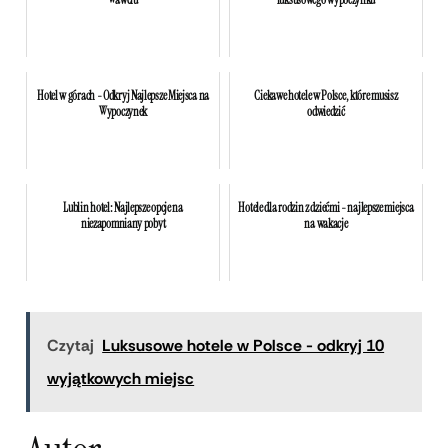
Wawelu
luksusowego wypoczynku
Hotel w górach - Odkryj Najlepsze Miejsca na
Ciekawe hotele w Polsce, które musisz
Wypoczynek
odwiedzić
Lublin hotel: Najlepsze opcje na
Hotele dla rodzin z dziećmi - najlepsze miejsca
niezapomniany pobyt
na wakacje
Czytaj
Luksusowe hotele w Polsce - odkryj 10
wyjątkowych miejsc