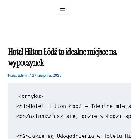
Przejdź
do
treści
Hotel Hilton Łódź to idealne miejsce na
wypoczynek
Przez
admin
/
17 sierpnia, 2025
<artyku>

<h1>Hotel Hilton Łódź – Idealne miejsce 
<p>Zastanawiasz się, gdzie w Łodzi spęd
<h2>Jakie są Udogodnienia w Hotelu Hilto