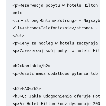
<p>Rezerwacja pobytu w hotelu Hilton Łó
<ol>

<li><strong>Online</strong> - Najszybsz
<li><strong>Telefonicznie</strong> - Je
</ol>

<p>Ceny za nocleg w hotelu zaczynają si
<p>Zarezerwuj swój pobyt w hotelu Hilto
<h2>Kontakt</h2>

<p>Jeżeli masz dodatkowe pytania lub ch
<h2>FAQ</h2>

<h3>Q: Jakie udogodnienia oferuje Hotel 
<p>A: Hotel Hilton Łódź dysponuje 200 n