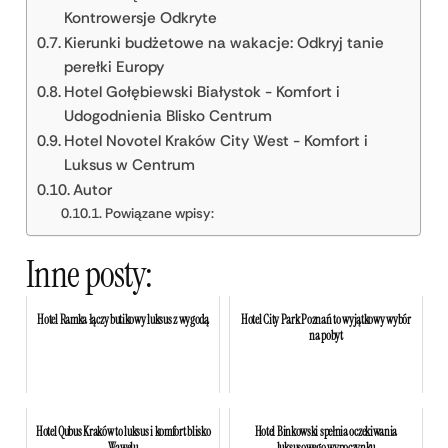
Kontrowersje Odkryte
Kierunki budżetowe na wakacje: Odkryj tanie
perełki Europy
Hotel Gołębiewski Białystok - Komfort i
Udogodnienia Blisko Centrum
Hotel Novotel Kraków City West - Komfort i
Luksus w Centrum
Autor
Powiązane wpisy:
Inne posty:
Hotel Ramka łączy butikowy luksus z wygodą
Hotel City Park Poznań to wyjątkowy wybór
na pobyt
Hotel Qubus Kraków to luksus i komfort blisko
Hotel Binkowski spełnia oczekiwania