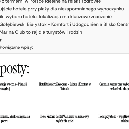
 z termami w Polsce idealne na relaks i zdrowie
ujście hotele przy plaży dla niezapomnianego wypoczynku
ki wyboru hotelu: lokalizacja ma kluczowe znaczenie
 Gołębiewski Białystok - Komfort i Udogodnienia Blisko Cen
Marina Club to raj dla turystów i rodzin
r
Powiązane wpisy:
posty:
wacja wstępna - Planuj i
Hotel Belvedere Zakopane – Luksus i Komfort w
Czynniki ważne przy wybor
szczędzaj
Tatrach
wskazówki dla p
rakowa: Idealne miejsca na
Hotel Victoria Sofitel Warszawa to luksusowy
Hotel przy stoku – wyjątk
pobyt
wybór dla gości
relaks