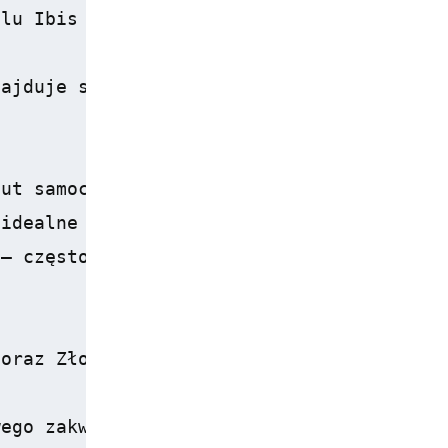
lu Ibis Warszawa Reduta?</h2>

ajduje się w dogodnej lokalizacji, która 
ut samochodem) – to kluczowe miejsce dla 
idealne dla miłośników zakupów i rozrywki
– często odbywają się tu różne wystawy i 
oraz Złotych Tarasów sprawia, że hotel j
ego zakwaterowania w pobliżu fascynujący