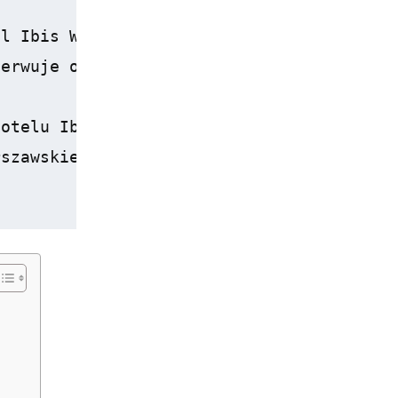
l Ibis Warszawa Reduta?</h3>

erwuje obiady i kolacje, a śniadanie w fo
otelu Ibis Warszawa Reduta?</h3>

szawskiego, centrum handlowe <strong>Blue