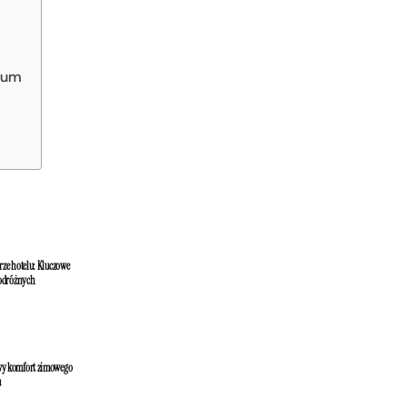
trum
ze hotelu: Kluczowe
odróżnych
owy komfort zimowego
u