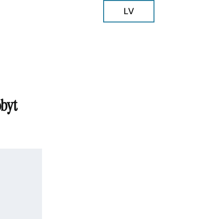
LV
obyt