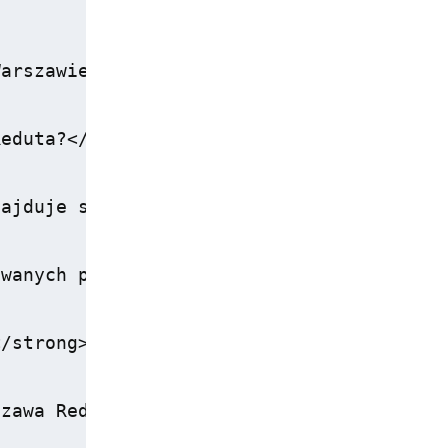
arszawie</strong>, które łączy komfort, 
eduta?</h2>

ajduje się w dogodnej lokalizacji w cent
wanych pokoi</strong>, w tym pokoje przy
/strong>, co jest istotne dla gości, któ
zawa Reduta?</h2>
