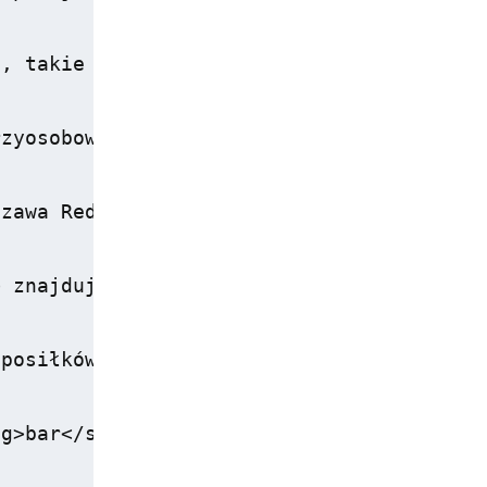
, takie jak dostęp do płatnego <strong>In
zyosobowe, co sprawia, że hotel jest odp
zawa Reduta?</h2>

 znajduje się restauracja <strong>Ibis K
posiłków w swoim pokoju, dostępna jest r
g>bar</strong>, gdzie można zamówić napo