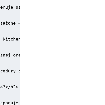
eruje szereg udogodnień zaprojektowanych 
sażone <strong>sale konferencyjne</stron
 Kitchen</strong>, która serwuje międzyn
znej oraz całodobową recepcję, co przekł
cedury czystości zgodne z obowiązującymi
a?</h2>

sponuje 170 nowocześnie urządzonymi pokoj