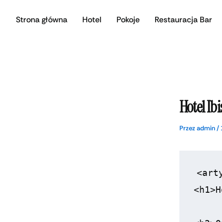
Przejdź
Strona główna
Hotel
Pokoje
Restauracja Bar
do
treści
Hotel Ib
Przez
admin
/
<arty
<h1>H