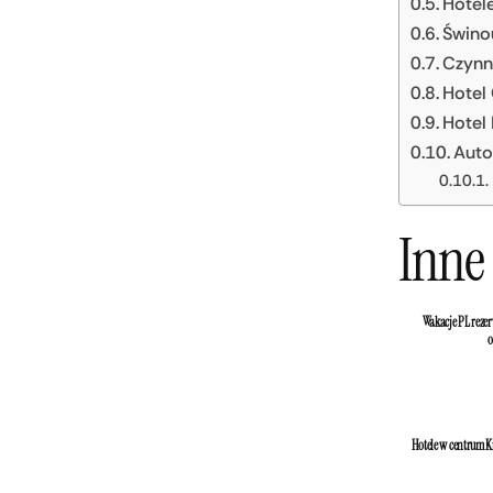
Hotele
Świno
Czynni
Hotel
Hotel 
Auto
Inne 
Wakacje PL rezer
o
Hotele w centrum K