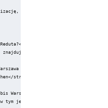
izację, co czyni go idealnym punktem wypa
Reduta?</h3>

 znajduje się blisko lotniska Chopina ora
arszawa Reduta?</h3>

hen</strong>, trzy <strong>sale konferenc
bis Warszawa Reduta?</h3>

w tym jedno-, dwu- i trzyosobowymi oraz p