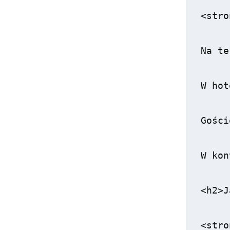
<stro
Na te
W hot
Gości
W kon
<h2>J
<stro