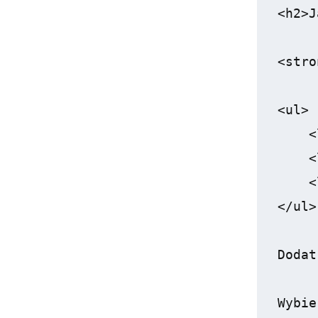
<h2>J
<stro
<ul>

    <
    <
    <
</ul>

Dodat
Wybie