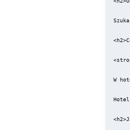
<h2>O
Szuka
<h2>C
<stro
W hot
Hotel
<h2>J