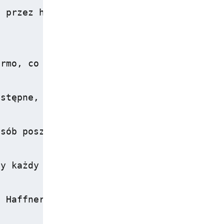
 przez hotelowy zespół, zapewniając radoś
rmo, co jest korzystną opcją dla rodzin p
stępne, co sprawia, że hotel jest przyjaz
sób poszukujących miejsca, gdzie mogą zre
y każdy mógł cieszyć się niezapomnianym w
 Haffner?</h2>
