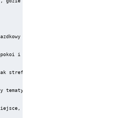
, gdzie każdy moment staje się niezapomn
azdkowy obiekt, który znajduje się zaled
pokoi i apartamentów, które zostały zapr
ak strefa wellness i <strong>SPA</strong
y tematyczne dostępne w hotelu, które mog
iejsce, aby połączyć wypoczynek na plaży 