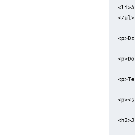
<li>A
</ul>

<p>Dz
<p>Do
<p>Te
<p><s
<h2>J