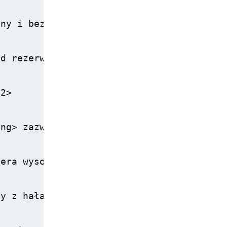
ny i bezproblemowy pobyt w <strong>Hotelu
d rezerwacji oraz kosztów noclegu znacząc
2>

ng> zazwyczaj są pozytywne, z wyraźnym a
era wysokie oceny. Większość Gości podkre
y z hałasem, co może wpływać na komfort s