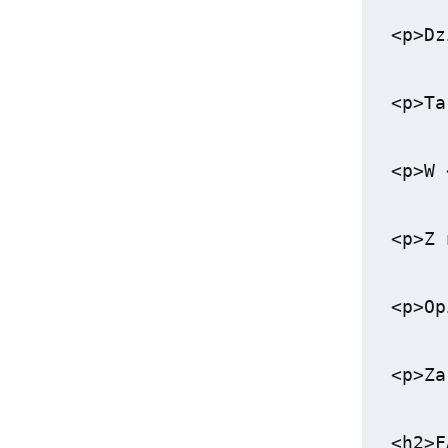
<p>Dz
<p>Ta
<p>W 
<p>Z 
<p>Op
<p>Za
<h2>F