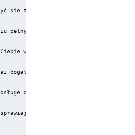
yć się zarówno urokami natury, jak i miej
iu pełnym wrażeń, Goście mogą wrócić do k
Ciebie wyjątkowe doświadczenie blisko mor
az bogatą ofertą restauracyjną, ten pięci
bsługę oraz bliskość głównych atrakcji So
sprawiają, że <strong>Hotel Haffner</stro