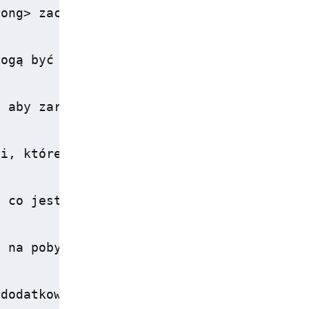
ong> zaczynają się od około 400 zł za oso
ogą być wyższe.</p>

 aby zarezerwować najlepszą ofertę.</p>

i, które mogą ułatwić organizację pobytu.
 co jest szczególnie istotne, gdy podróżu
 na pobyty ze zwierzętami, ale z pewnymi 
dodatkowych opłat czy wymagań związanych 