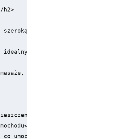
/h2>

 szeroką gamą udogodnień, które zapewniaj
 idealny do relaksu oraz aktywnego wypocz
masaże, co sprawia, że Goście mogą w pełn
ieszczeniach</li>

mochodu</li>

 co umożliwia rodzicom chwilę wytchnienia