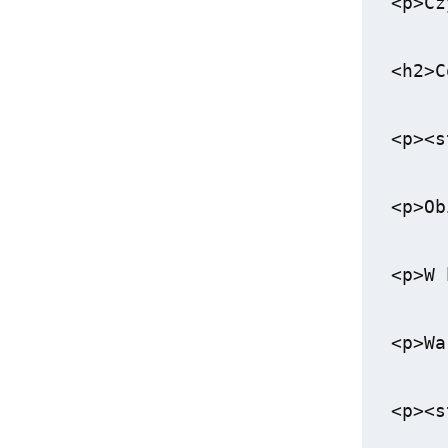
<p>Cz
<h2>C
<p><s
<p>Ob
<p>W 
<p>Wa
<p><s