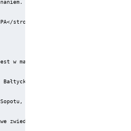
naniem. Goście cenią sobie bliskość do pl
PA</strong>, również przyczynia się do po
est w malowniczym Parku Północnym, co zap
 Bałtyckiego, co czyni go idealnym miejsc
Sopotu, takie jak molo oraz Krzywy Domek,
we zwiedzanie miasta oraz korzystanie z j