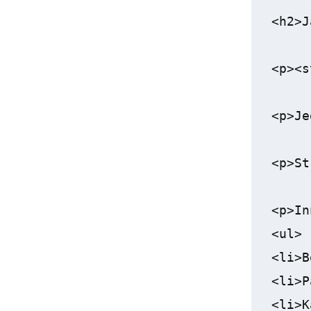
<h2>J
<p><s
<p>Je
<p>St
<p>In
<ul>

<li>B
<li>P
<li>K