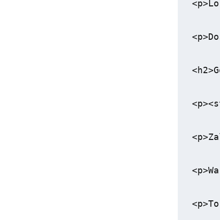
<p>Lo
<p>Do
<h2>G
<p><s
<p>Za
<p>Wa
<p>To