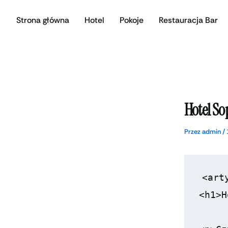
Przejdź
Strona główna
Hotel
Pokoje
Restauracja Bar
do
treści
Hotel So
Przez
admin
/
<arty
<h1>H