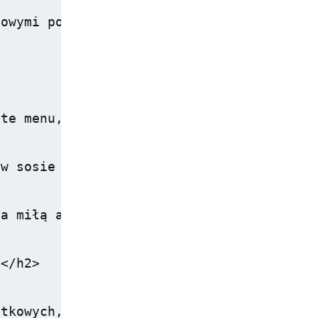
owymi pozwala dostosować zakwaterowanie d
te menu, które obejmuje zarówno dania ku
w sosie morelowym oraz pieczone prosię, 
a miłą atmosferę, która sprzyja zarówno r
</h2>

tkowych, które wzbogacają doświadczenie g