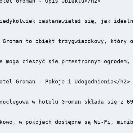
otel Groman - Opis Obiektu</h2>

iedykolwiek zastanawiałeś się, jak idealn
 Groman to obiekt trzygwiazdkowy, który o
e mogą cieszyć się przestronnym ogrodem, 
otel Groman - Pokoje i Udogodnienia</h2>

noclegowa w hotelu Groman składa się z 69
kowo, w pokojach dostępne są Wi-Fi, minib