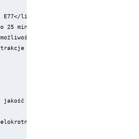
 E77</li>

o 25 minut jazdy</li>

możliwość szybkiego dotarcia</li>

trakcje dla gości biznesowych</li>

 jakość obsługi, co ma kluczowe znaczenie
elokrotnie chwalony przez odwiedzających