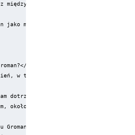
z międzynarodowej, spotyka się z dużym uz
n jako miejsce, gdzie dbałość o klienta i
roman?</h3>

ień, w tym komfortowe pokoje, restaurację
am dotrzeć?</h3>

m, około 25 minut jazdy od Warszawy, przy
u Groman?</h3>
