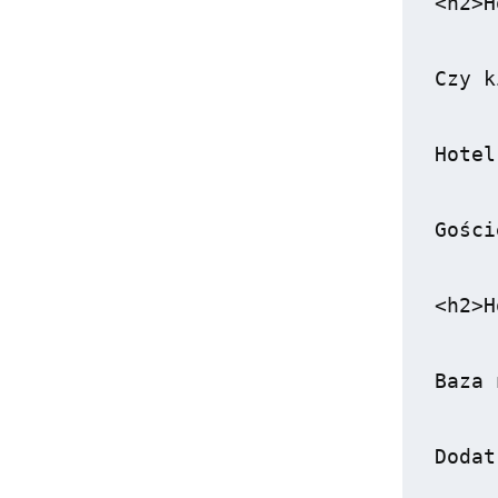
<h2>H
Czy k
Hotel
Gości
<h2>H
Baza 
Dodat