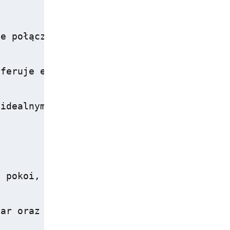
e połączenie komfortu i atrakcji może od
feruje eleganckie sale weselne oraz prof
idealnym na relaks i zdjęcia w plenerze.
 pokoi, w tym 14 apartamentów, które zach
ar oraz telewizor, co podnosi standardy o