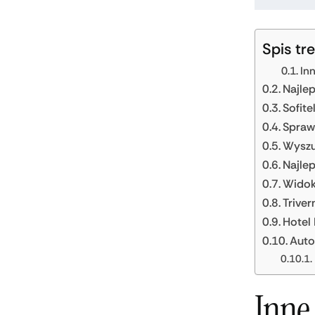
Spis tre
In
Najlep
Sofit
Sprawd
Wyszuk
Najle
Widok
Triver
Hotel
Auto
Inne 