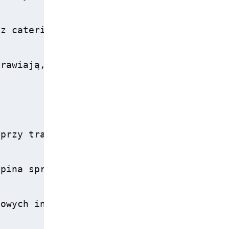
z cateringowi, każda uroczystość przebie
rawiają, że zarówno goście indywidualni,
przy trasie E77, co zapewnia wygodny dos
pina sprawia, że podróżni mogą szybko dot
owych informacji dotyczących dojazdu i lo