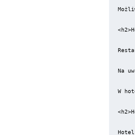
Możli
<h2>H
Resta
Na uw
W hot
<h2>H
Hotel