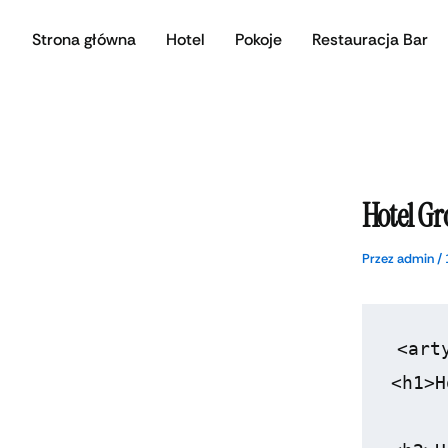
Przejdź
Strona główna
Hotel
Pokoje
Restauracja Bar
do
treści
Hotel Gr
Przez
admin
/
<arty
<h1>H