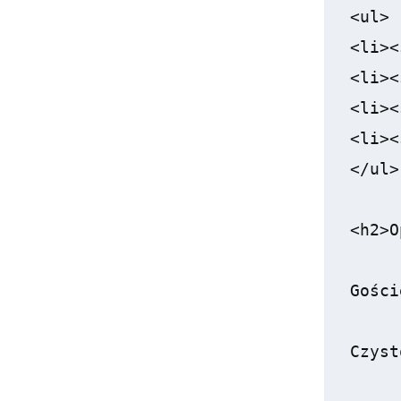
<ul>

<li><
<li><
<li><
<li><
</ul>

<h2>O
Gości
Czyst