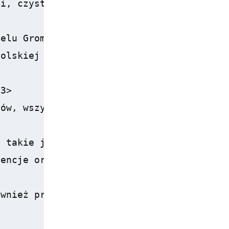
i, czystość pokoi i smaczne jedzenie. Wie
elu Groman?</h3>

olskiej i międzynarodowej, takie jak flak
3>

ów, wszystkie z pełnym węzłem sanitarnym,
 takie jak wesela lub konferencje?</h3>

encje oraz inne imprezy okolicznościowe, 
ównież przeczytać nasze artykuły o <a hre