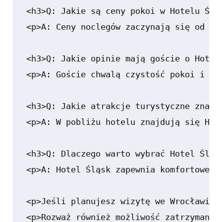
<h3>Q: Jakie są ceny pokoi w Hotelu Śląs
<p>A: Ceny noclegów zaczynają się od ok
<h3>Q: Jakie opinie mają goście o Hotelu
<p>A: Goście chwalą czystość pokoi i upr
<h3>Q: Jakie atrakcje turystyczne znajd
<p>A: W pobliżu hotelu znajdują się Hal
<h3>Q: Dlaczego warto wybrać Hotel Śląsk
<p>A: Hotel Śląsk zapewnia komfortowe z
<p>Jeśli planujesz wizytę we Wrocławiu,
<p>Rozważ również możliwość zatrzymania