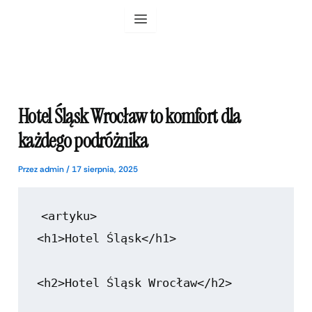
Przejdź
do
treści
Hotel Śląsk Wrocław to komfort dla
każdego podróżnika
Przez
admin
/
17 sierpnia, 2025
<artyku>

<h1>Hotel Śląsk</h1>

<h2>Hotel Śląsk Wrocław</h2>
