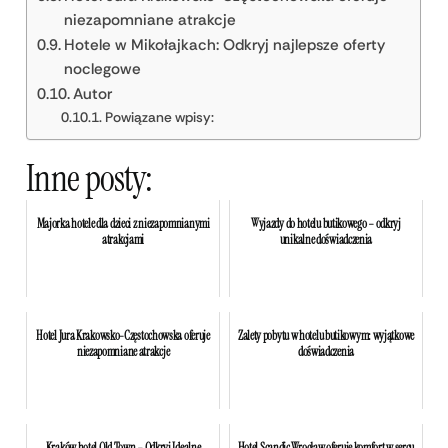
niezapomniane atrakcje
Hotele w Mikołajkach: Odkryj najlepsze oferty
noclegowe
Autor
Powiązane wpisy:
Inne posty:
Majorka hotele dla dzieci z niezapomnianymi
Wyjazdy do hotelu butikowego – odkryj
atrakcjami
unikalne doświadczenia
Hotel Jura Krakowsko-Częstochowska oferuje
Zalety pobytu w hotelu butikowym: wyjątkowe
niezapomniane atrakcje
doświadczenia