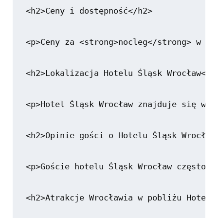
<h2>Ceny i dostępność</h2>

<p>Ceny za <strong>nocleg</strong> w Ho
<h2>Lokalizacja Hotelu Śląsk Wrocław</h2
<p>Hotel Śląsk Wrocław znajduje się w w
<h2>Opinie gości o Hotelu Śląsk Wrocław<
<p>Goście hotelu Śląsk Wrocław często p
<h2>Atrakcje Wrocławia w pobliżu Hotelu 