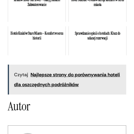
Kraków hotel Old Town – Odkryj Idealne
Hotel Scandic Wrocław oferuje komfort w sercu
Zakwaterowanie
miasta
Hotele Kraków Stare Miasto – Komfort w sercu
Sprawdzanie opinii o hotelach: Klucz do
historii
udanej rezerwacji
Czytaj
Najlepsze strony do porównywania hoteli
dla oszczędnych podróżników
Autor