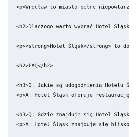
<p>Wrocław to miasto pełne niepowtarzal
<h2>Dlaczego warto wybrać Hotel Śląsk Wr
<p><strong>Hotel Śląsk</strong> to dosk
<h2>FAQ</h2>

<h3>Q: Jakie są udogodnienia Hotelu Śląs
<p>A: Hotel Śląsk oferuje restaurację, 
<h3>Q: Gdzie znajduje się Hotel Śląsk we
<p>A: Hotel Śląsk znajduje się blisko p