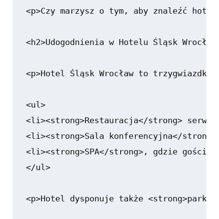
<p>Czy marzysz o tym, aby znaleźć hotel
<h2>Udogodnienia w Hotelu Śląsk Wrocław<
<p>Hotel Śląsk Wrocław to trzygwiazdkow
<ul>

<li><strong>Restauracja</strong> serwuj
<li><strong>Sala konferencyjna</strong>
<li><strong>SPA</strong>, gdzie goście 
</ul>

<p>Hotel dysponuje także <strong>parkin