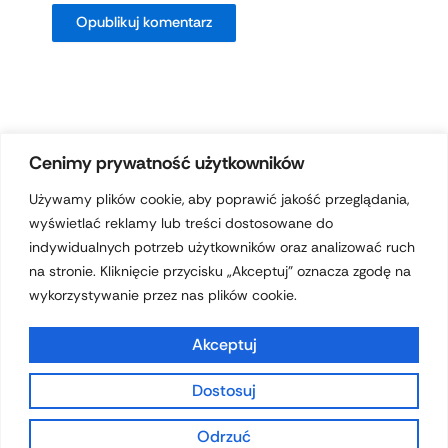
Cenimy prywatność użytkowników
Używamy plików cookie, aby poprawić jakość przeglądania,
wyświetlać reklamy lub treści dostosowane do
Prawa autorskie © 2026 hotelferdynand.pl | Obsługiwane przez
indywidualnych potrzeb użytkowników oraz analizować ruch
Motyw Astra WordPress
na stronie. Kliknięcie przycisku „Akceptuj” oznacza zgodę na
wykorzystywanie przez nas plików cookie.
Akceptuj
Dostosuj
Polityka prywatności
Odrzuć