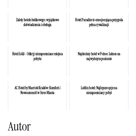
Zalety hotelu butikowego: wyjątkowe
Hotel Paradise to emocjonująca przygoda
doświadczenia i obsługa
pełna rywalizacji
Hotel Łódź - Odkryj niezapomniane miejsca
Najdroższy hotel w Polsce: Luksus na
pobytu
najwyższym poziomie
AC Hotel by Marriott Kraków: Komfort i
Lublin hotel: Najlepsze opcje na
Nowoczesność w Serce Miasta
niezapomniany pobyt
Autor