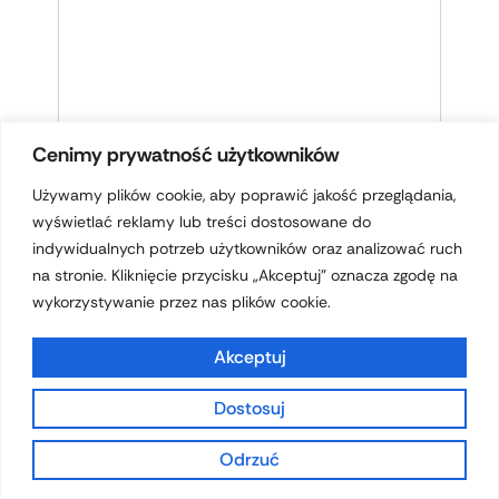
Cenimy prywatność użytkowników
Używamy plików cookie, aby poprawić jakość przeglądania,
NAZWA*
wyświetlać reklamy lub treści dostosowane do
indywidualnych potrzeb użytkowników oraz analizować ruch
na stronie. Kliknięcie przycisku „Akceptuj” oznacza zgodę na
E-
wykorzystywanie przez nas plików cookie.
MAIL*
Akceptuj
WITRYNA
INTERNETOWA
Dostosuj
Odrzuć
ZAPAMIĘTAJ MOJE DANE W TEJ
PRZEGLĄDARCE PODCZAS PISANIA