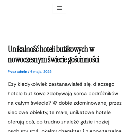
Przejdź
do
treści
Unikalność hoteli butikowych w
nowoczesnym świecie gościnności
Przez
admin
/
6 maja, 2025
Czy kiedykolwiek zastanawiałeś się, dlaczego
hotele butikowe zdobywają serca podróżników
na całym świecie? W dobie zdominowanej przez
sieciowe obiekty, te małe, unikatowe hotele
oferują coś, co trudno znaleźć gdzie indziej –
osobisty styl, lokalny charakter i niepowtarzalną