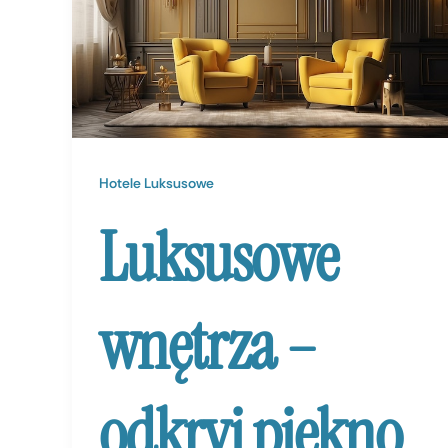
Hotele Luksusowe
Luksusowe
wnętrza –
odkryj piękno