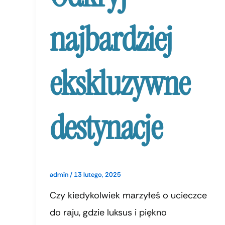
najbardziej
ekskluzywne
destynacje
admin
/
13 lutego, 2025
Czy kiedykolwiek marzyłeś o ucieczce
do raju, gdzie luksus i piękno