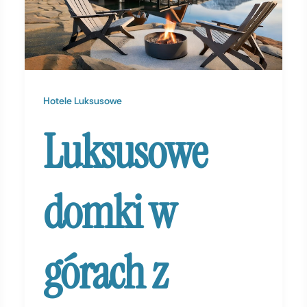
Hotele Luksusowe
Luksusowe
domki w
górach z