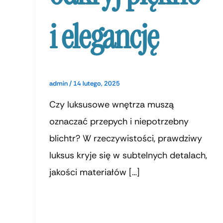
i elegancję
admin
/
14 lutego, 2025
Czy luksusowe wnętrza muszą
oznaczać przepych i niepotrzebny
blichtr? W rzeczywistości, prawdziwy
luksus kryje się w subtelnych detalach,
jakości materiałów […]