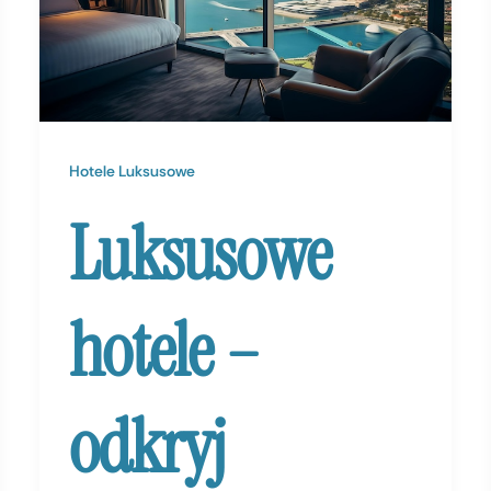
Hotele Luksusowe
Luksusowe
hotele –
odkryj