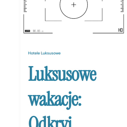
Hotele Luksusowe
Luksusowe
wakacje:
Odkryj