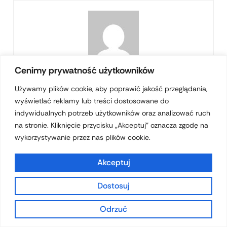
Cenimy prywatność użytkowników
admin
Używamy plików cookie, aby poprawić jakość przeglądania,
wyświetlać reklamy lub treści dostosowane do
Powiązane Wpisy:
indywidualnych potrzeb użytkowników oraz analizować ruch
na stronie. Kliknięcie przycisku „Akceptuj” oznacza zgodę na
wykorzystywanie przez nas plików cookie.
Luksusowe hotele w Polsce idealne na
ekskluzywne wakacje
Akceptuj
Luksusowe wakacje: Odkryj najbardziej
Dostosuj
ekskluzywne destynacje
Odrzuć
Luksusowe domki z jacuzzi Bieszczady dla