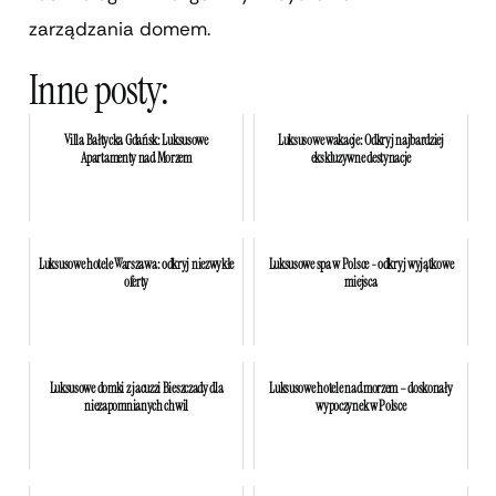
zarządzania domem.
Inne posty:
Villa Bałtycka Gdańsk: Luksusowe
Luksusowe wakacje: Odkryj najbardziej
Apartamenty nad Morzem
ekskluzywne destynacje
Luksusowe hotele Warszawa: odkryj niezwykłe
Luksusowe spa w Polsce - odkryj wyjątkowe
oferty
miejsca
Luksusowe domki z jacuzzi Bieszczady dla
Luksusowe hotele nad morzem – doskonały
niezapomnianych chwil
wypoczynek w Polsce