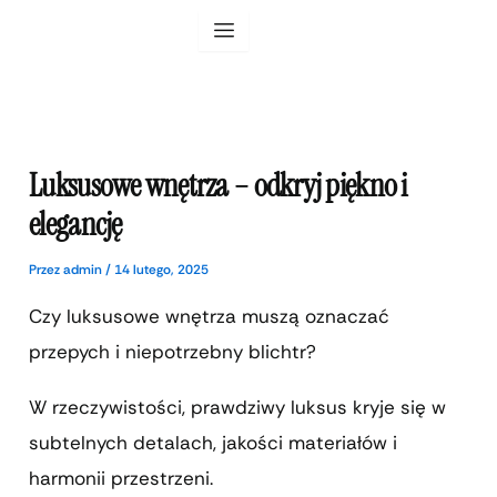
Przejdź
do
treści
Luksusowe wnętrza – odkryj piękno i
elegancję
Przez
admin
/
14 lutego, 2025
Czy luksusowe wnętrza muszą oznaczać
przepych i niepotrzebny blichtr?
W rzeczywistości, prawdziwy luksus kryje się w
subtelnych detalach, jakości materiałów i
harmonii przestrzeni.