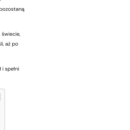
 pozostaną
 świecie,
i, aż po
 i spełni