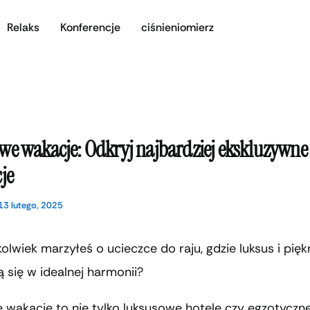
Relaks
Konferencje
ciśnieniomierz
we wakacje: Odkryj najbardziej ekskluzywne
je
13 lutego, 2025
olwiek marzyłeś o ucieczce do raju, gdzie luksus i pię
ą się w idealnej harmonii?
 wakacje to nie tylko luksusowe hotele czy egzotyczn