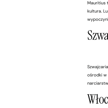
Mauritius 
kultura. 
wypoczynk
Szwa
Szwajcaria
ośrodki w 
narciarstw
Wło