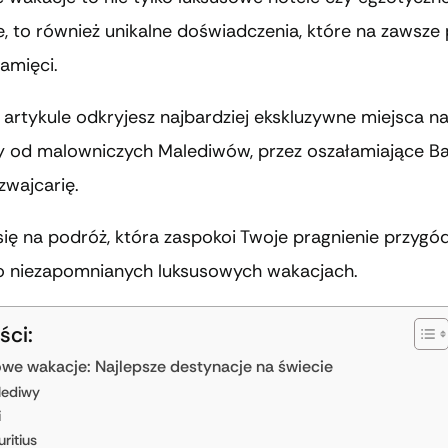
, to również unikalne doświadczenia, które na zawsze
amięci.
rtykule odkryjesz najbardziej ekskluzywne miejsca na
 od malowniczych Malediwów, przez oszałamiające Bal
zwajcarię.
się na podróż, która zaspokoi Twoje pragnienie przygód
o niezapomnianych luksusowych wakacjach.
ści:
we wakacje: Najlepsze destynacje na świecie
lediwy
i
ritius