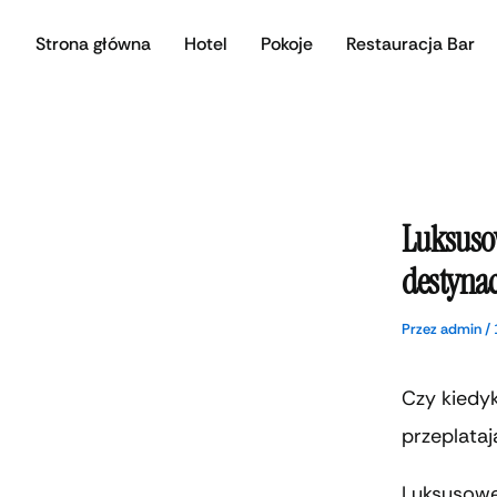
Przejdź
Strona główna
Hotel
Pokoje
Restauracja Bar
do
treści
Luksuso
destynac
Przez
admin
/
Czy kiedyk
przeplataj
Luksusowe