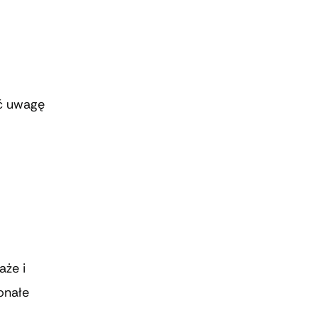
ić uwagę
aże i
onałe