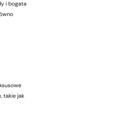
dy i bogata
równo
Luksusowe
 takie jak