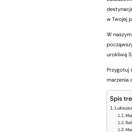
destynacje
w Twojej p
W naszym a
począwszy
urokliwą S
Przygotuj 
marzenia 
Spis tre
Luksuso
Ma
Bal
Mau