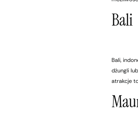
Bali
Bali, indo
dżungli l
atrakcje t
Maur