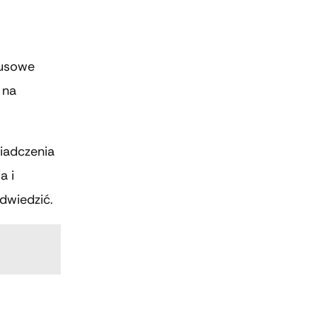
susowe
 na
iadczenia
a i
dwiedzić.