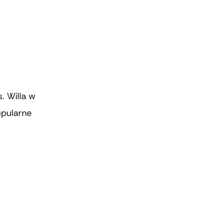
s. Willa w
opularne