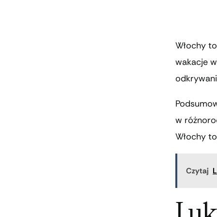
Włochy to 
wakacje w 
odkrywanie
Podsumowu
w różnorod
Włochy to 
Czytaj
L
Luk