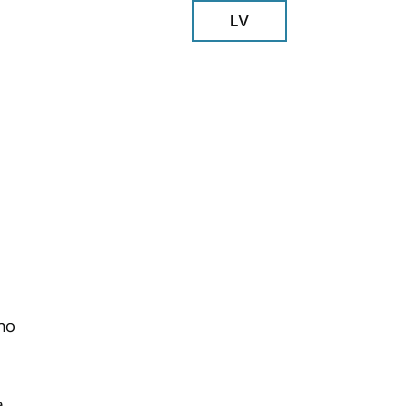
LV
kno
e