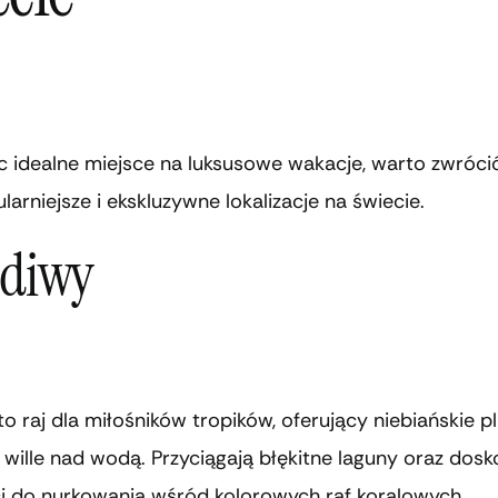
c idealne miejsce na luksusowe wakacje, warto zwróc
larniejsze i ekskluzywne lokalizacje na świecie.
diwy
o raj dla miłośników tropików, oferujący niebiańskie pl
wille nad wodą. Przyciągają błękitne laguny oraz dosk
i do nurkowania wśród kolorowych raf koralowych.