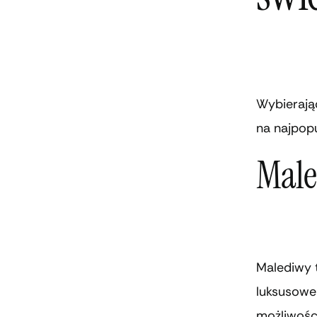
Wybierają
na najpopu
Male
Malediwy t
luksusowe 
możliwośc