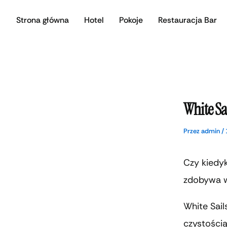
Przejdź
Strona główna
Hotel
Pokoje
Restauracja Bar
do
treści
White Sa
Przez
admin
/
Czy kiedyk
zdobywa w
White Sail
czystością