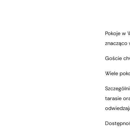
Pokoje w 
znacząco 
Goście chw
Wiele poko
Szczególni
tarasie or
odwiedzaj
Dostępność