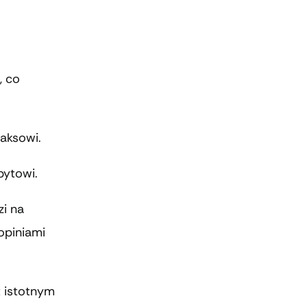
, co
laksowi.
bytowi.
zi na
opiniami
t istotnym