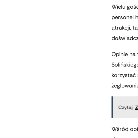
Wielu gośc
personel 
atrakcji,
doświadcz
Opinie na 
Solińskieg
korzystać
żeglowani
Czytaj
Z
Wśród opin