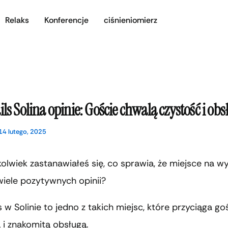
Relaks
Konferencje
ciśnieniomierz
ils Solina opinie: Goście chwalą czystość i obs
14 lutego, 2025
olwiek zastanawiałeś się, co sprawia, że miejsce na 
iele pozytywnych opinii?
s w Solinie to jedno z takich miejsc, które przyciąga go
 i znakomitą obsługą.