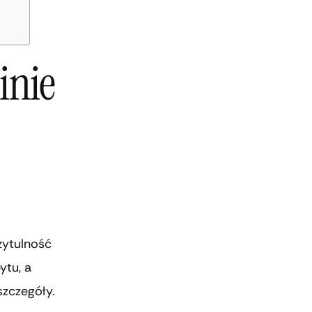
inie
zytulność
ytu, a
szczegóły.