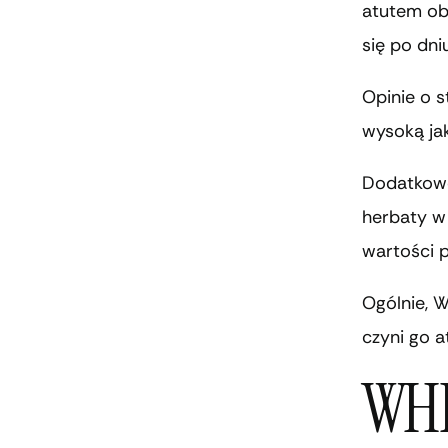
atutem obi
się po dni
Opinie o s
wysoką ja
Dodatkowe
herbaty w 
wartości 
Ogólnie, 
czyni go 
WHI