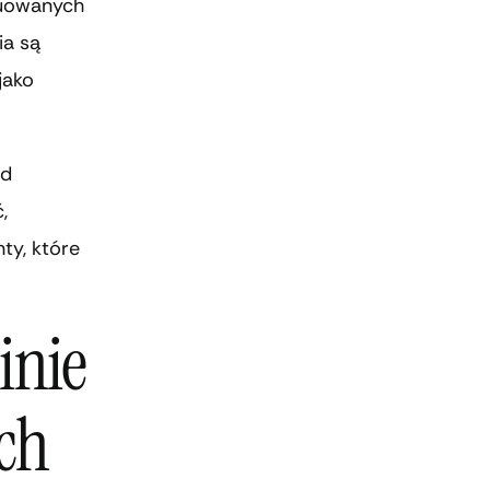
tuowanych
ia są
jako
od
,
ty, które
inie
ch