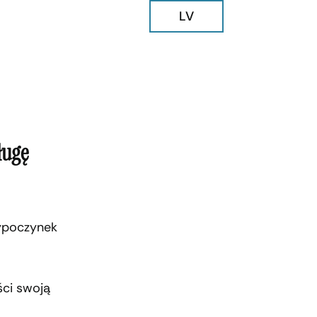
LV
ługę
wypoczynek
ści swoją