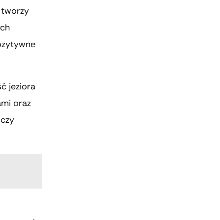
 tworzy
ych
pozytywne
ć jeziora
ami oraz
 czy