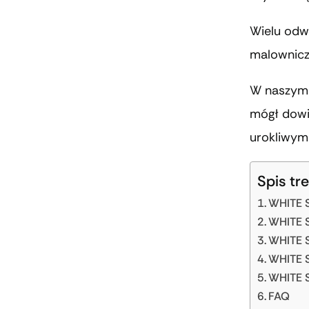
Wielu odw
malownicze
W naszym a
mógł dowie
urokliwym
Spis tre
WHITE S
WHITE S
WHITE S
WHITE S
WHITE S
FAQ