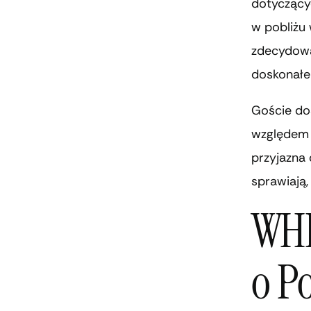
dotyczący
w pobliżu 
zdecydowan
doskonałe
Goście dos
względem k
przyjazna 
sprawiają,
WHI
o P