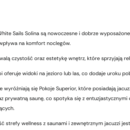
White Sails Solina są nowoczesne i dobrze wyposażone
wpływa na komfort noclegów.
alą czystość oraz estetykę wnętrz, które sprzyjają re
i oferuje widoki na jezioro lub las, co dodaje uroku po
e wyróżniają się Pokoje Superior, które posiadają jacuz
az prywatną saunę, co spotyka się z entuzjastycznymi 
ących.
 strefy wellness z saunami i zewnętrznym jacuzzi jes