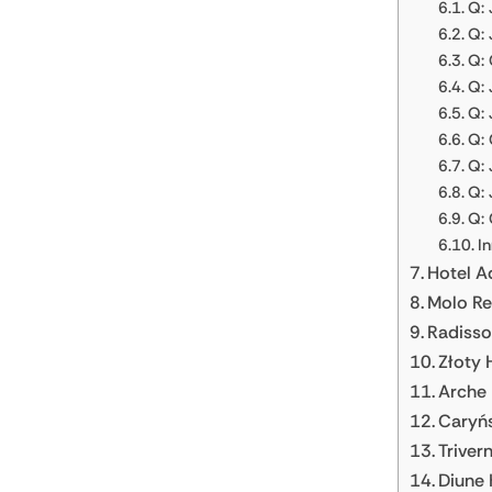
Q: 
Q: 
Q: 
Q: 
Q: 
Q: 
Q: 
Q: 
Q: 
In
Hotel A
Molo Re
Radisso
Złoty 
Arche 
Caryńs
Triver
Diune 