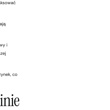
laksować
ają
wy i
zej
zynek, co
inie