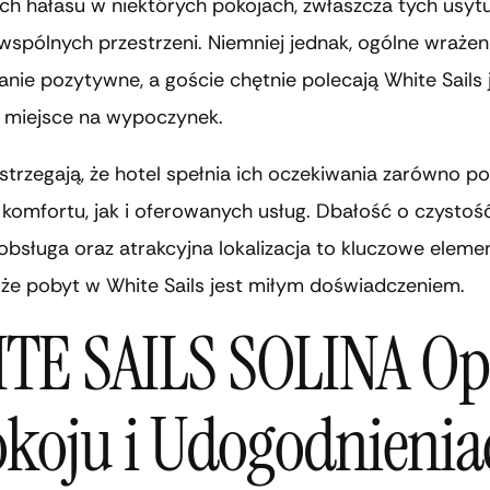
ch hałasu w niektórych pokojach, zwłaszcza tych usy
wspólnych przestrzeni. Niemniej jednak, ogólne wrażen
ie pozytywne, a goście chętnie polecają White Sails 
 miejsce na wypoczynek.
trzegają, że hotel spełnia ich oczekiwania zarówno p
omfortu, jak i oferowanych usług. Dbałość o czystość
obsługa oraz atrakcyjna lokalizacja to kluczowe elemen
 że pobyt w White Sails jest miłym doświadczeniem.
TE SAILS SOLINA Op
okoju i Udogodnienia