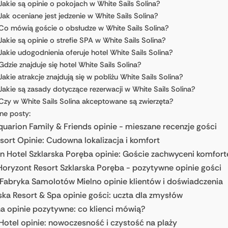
Jakie są opinie o pokojach w White Sails Solina?
Jak oceniane jest jedzenie w White Sails Solina?
Co mówią goście o obsłudze w White Sails Solina?
Jakie są opinie o strefie SPA w White Sails Solina?
Jakie udogodnienia oferuje hotel White Sails Solina?
Gdzie znajduje się hotel White Sails Solina?
Jakie atrakcje znajdują się w pobliżu White Sails Solina?
Jakie są zasady dotyczące rezerwacji w White Sails Solina?
Czy w White Sails Solina akceptowane są zwierzęta?
ne posty:
quarion Family & Friends opinie - mieszane recenzje gości
sort Opinie: Cudowna lokalizacja i komfort
n Hotel Szklarska Poręba opinie: Goście zachwyceni komfor
Horyzont Resort Szklarska Poręba - pozytywne opinie gości
Fabryka Samolotów Mielno opinie klientów i doświadczenia
ka Resort & Spa opinie gości: uczta dla zmysłów
na opinie pozytywne: co klienci mówią?
Hotel opinie: nowoczesność i czystość na plaży