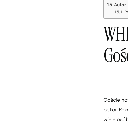
Autor
P
WHI
Goś
Goście hot
pokoi. Po
wiele osób