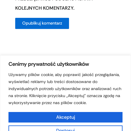
KOLEJNYCH KOMENTARZY.
Cenimy prywatność użytkowników
Używamy plików cookie, aby poprawić jakość przeglądania,
wyświetlać reklamy lub treści dostosowane do
Prawa autorskie © 2026 hotelferdynand.pl | Obsługiwane przez
indywidualnych potrzeb użytkowników oraz analizować ruch
Motyw Astra WordPress
na stronie. Kliknięcie przycisku „Akceptuj” oznacza zgodę na
wykorzystywanie przez nas plików cookie.
Akceptuj
Dostosuj