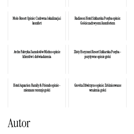
Molo Resort Opinie: Cudowna lokalizacja i
Radisson Hotel Szklarska Poręba opinie:
komfort
Goście zachwyceni komfortem
Arche Fabryka Samolotów Mielno opinie
Złoty Horyzont Resort Szklarska Poręba -
klientów i doświadczenia
pozytywne opinie gości
Hotel Aquarion Family & Friends opinie -
Geovita Dźwirzyno opinie: Zróżnicowane
mieszane recenzje gości
wrażenia gości
Autor