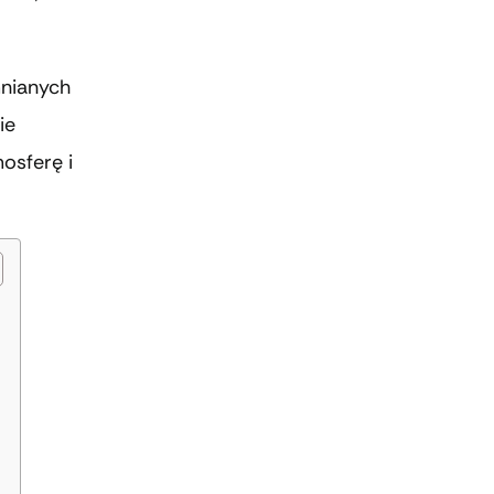
mnianych
ie
mosferę i