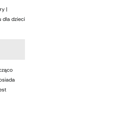
ry |
 dla dzieci
cząco
osiada
est