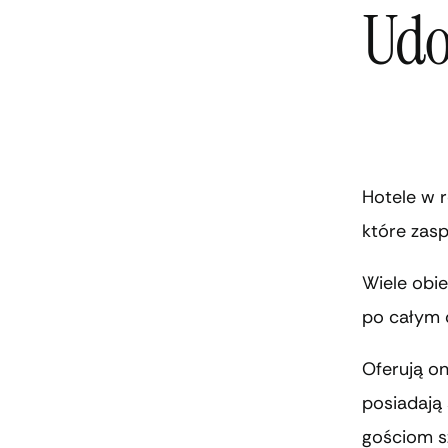
Udo
Hotele w 
które zasp
Wiele obi
po całym 
Oferują on
posiadają 
gościom sz