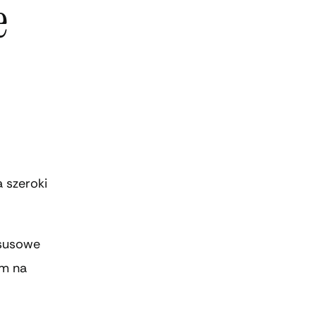
e
 szeroki
ksusowe
em na