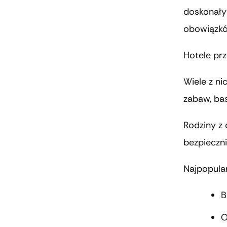
doskonały
obowiązkó
Hotele prz
Wiele z ni
zabaw, ba
Rodziny z
bezpieczn
Najpopula
B
O