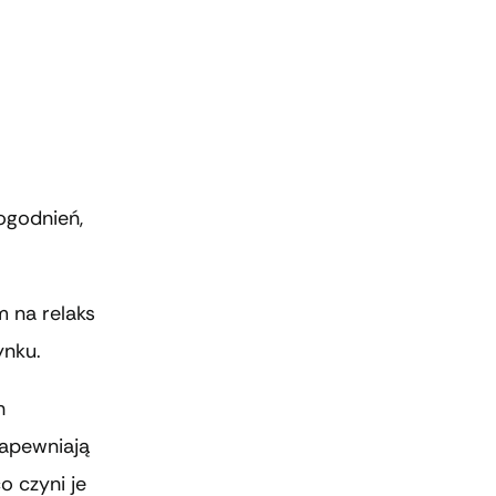
ogodnień,
 na relaks
ynku.
h
zapewniają
o czyni je