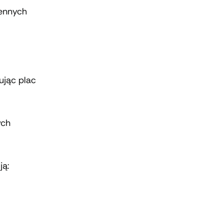
ennych
ując plac
ych
ją: