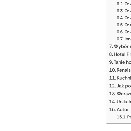
Q: 
Q: 
Q: 
Q: 
Q: 
Inn
Wybór m
Hotel P
Tanie h
Renais
Kuchni
Jak po
Warsza
Unikal
Autor
P