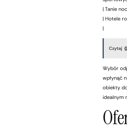
| Tanie no
| Hotele r
|
Czytaj
G
Wybór odp
wpłynąć n
obiekty do
idealnym 
Ofe