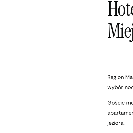
Hot
Mie
Region Maz
wybór noc
Goście mog
apartamen
jeziora.