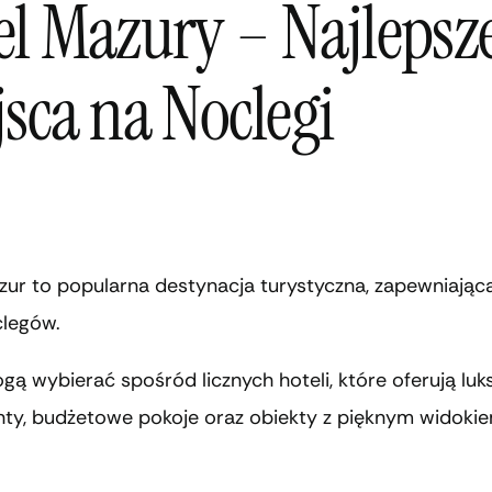
el Mazury – Najlepsz
jsca na Noclegi
ur to popularna destynacja turystyczna, zapewniająca
legów.
ą wybierać spośród licznych hoteli, które oferują lu
ty, budżetowe pokoje oraz obiekty z pięknym widoki