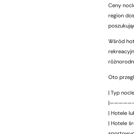
Ceny nocl
region dos
poszukują
Wśród hot
rekreacyjn
różnorodn
Oto przeg
| Typ nocl
|—————
| Hotele l
| Hotele ś
sportowyc