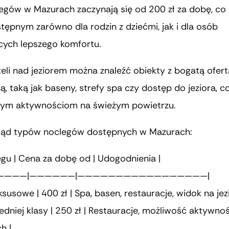
egów w Mazurach zaczynają się od 200 zł za dobę, co 
tępnym zarówno dla rodzin z dziećmi, jak i dla osób
cych lepszego komfortu.
eli nad jeziorem można znaleźć obiekty z bogatą ofert
ą, taką jak baseny, strefy spa czy dostęp do jeziora, c
ym aktywnościom na świeżym powietrzu.
ląd typów noclegów dostępnych w Mazurach:
egu | Cena za dobę od | Udogodnienia |
————|——————|—————————————————|
uksusowe | 400 zł | Spa, basen, restauracje, widok na jez
redniej klasy | 250 zł | Restauracje, możliwość aktywnoś
h |