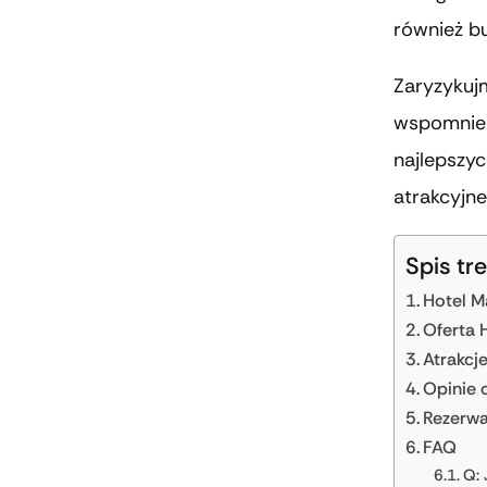
również b
Zaryzykuj
wspomnień 
najlepszyc
atrakcyjne
Spis tre
Hotel M
Oferta 
Atrakcj
Opinie 
Rezerwa
FAQ
Q: 