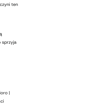
czyni ten
ą
o sprzyja
ioro |
ci