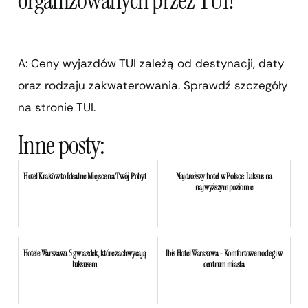
organizowanych przez TUI?
A: Ceny wyjazdów TUI zależą od destynacji, daty
oraz rodzaju zakwaterowania. Sprawdź szczegóły
na stronie TUI.
Inne posty:
Hotel Kraków to Idealne Miejsce na Twój Pobyt
Najdroższy hotel w Polsce: Luksus na
najwyższym poziomie
Hotele Warszawa 5 gwiazdek, które zachwycają
Ibis Hotel Warszawa - Komfortowe noclegi w
luksusem
centrum miasta