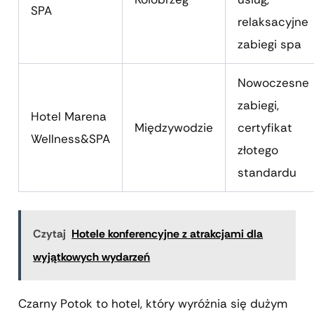
SPA
relaksacyjne
zabiegi spa
Nowoczesne
zabiegi,
Hotel Marena
Międzywodzie
certyfikat
Wellness&SPA
złotego
standardu
Czytaj
Hotele konferencyjne z atrakcjami dla
wyjątkowych wydarzeń
Czarny Potok to hotel, który wyróżnia się dużym