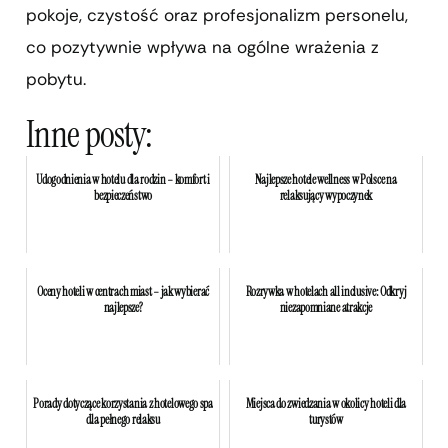
pokoje, czystość oraz profesjonalizm personelu,
co pozytywnie wpływa na ogólne wrażenia z
pobytu.
Inne posty:
Udogodnienia w hotelu dla rodzin – komfort i
Najlepsze hotele wellness w Polsce na
bezpieczeństwo
relaksujący wypoczynek
Oceny hoteli w centrach miast – jak wybierać
Rozrywka w hotelach all inclusive: Odkryj
najlepsze?
niezapomniane atrakcje
Porady dotyczące korzystania z hotelowego spa
Miejsca do zwiedzania w okolicy hoteli dla
dla pełnego relaksu
turystów