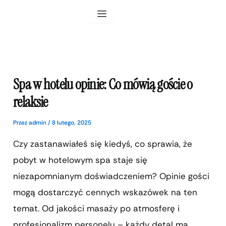
Przejdź
do
treści
Spa w hotelu opinie: Co mówią goście o
relaksie
Przez
admin
/
8 lutego, 2025
Czy zastanawiałeś się kiedyś, co sprawia, że
pobyt w hotelowym spa staje się
niezapomnianym doświadczeniem? Opinie gości
mogą dostarczyć cennych wskazówek na ten
temat. Od jakości masaży po atmosferę i
profesjonalizm personelu – każdy detal ma