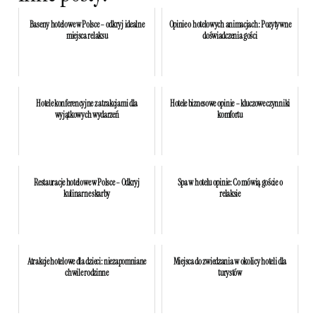
Baseny hotelowe w Polsce – odkryj idealne
Opinie o hotelowych animacjach: Pozytywne
miejsca relaksu
doświadczenia gości
Hotele konferencyjne z atrakcjami dla
Hotele biznesowe opinie – kluczowe czynniki
wyjątkowych wydarzeń
komfortu
Restauracje hotelowe w Polsce – Odkryj
Spa w hotelu opinie: Co mówią goście o
kulinarne skarby
relaksie
Atrakcje hotelowe dla dzieci: niezapomniane
Miejsca do zwiedzania w okolicy hoteli dla
chwile rodzinne
turystów