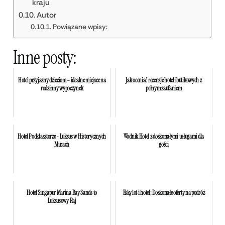
kraju
Autor
Powiązane wpisy:
Inne posty:
Hotel przyjazny dzieciom – idealne miejsce na
Jak oceniać recenzje hoteli butikowych z
rodzinny wypoczynek
pełnym zaufaniem
Hotel Podklasztorze - Luksus w Historycznych
Wodnik Hotel z doskonałymi usługami dla
Murach
gości
Hotel Singapur Marina Bay Sands to
Esky lot i hotel: Doskonałe oferty na podróż
Luksusowy Raj