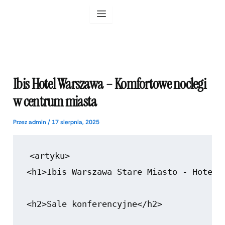
Przejdź
do
treści
Ibis Hotel Warszawa – Komfortowe noclegi
w centrum miasta
Przez
admin
/
17 sierpnia, 2025
<artyku>

<h1>Ibis Warszawa Stare Miasto - Hotel w
<h2>Sale konferencyjne</h2>
