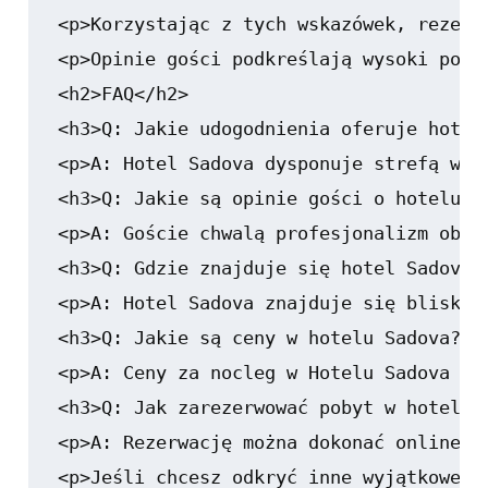
<p>Korzystając z tych wskazówek, rezerw
<p>Opinie gości podkreślają wysoki pozi
<h2>FAQ</h2>

<h3>Q: Jakie udogodnienia oferuje hotel 
<p>A: Hotel Sadova dysponuje strefą wel
<h3>Q: Jakie są opinie gości o hotelu Sa
<p>A: Goście chwalą profesjonalizm obsł
<h3>Q: Gdzie znajduje się hotel Sadova?<
<p>A: Hotel Sadova znajduje się blisko 
<h3>Q: Jakie są ceny w hotelu Sadova?</h
<p>A: Ceny za nocleg w Hotelu Sadova za
<h3>Q: Jak zarezerwować pobyt w hotelu S
<p>A: Rezerwację można dokonać online p
<p>Jeśli chcesz odkryć inne wyjątkowe m