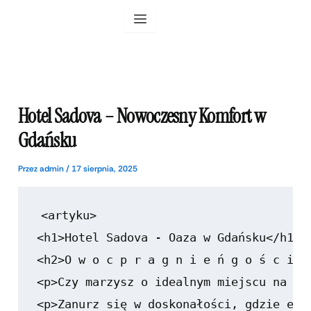
Przejdź
do
treści
Hotel Sadova – Nowoczesny Komfort w
Gdańsku
Przez
admin
/
17 sierpnia, 2025
<artyku>

<h1>Hotel Sadova - Oaza w Gdańsku</h1>

<h2>O w o c p r a g n i e ń g o ś c i</h
<p>Czy marzysz o idealnym miejscu na wy
<p>Zanurz się w doskonałości, gdzie ele