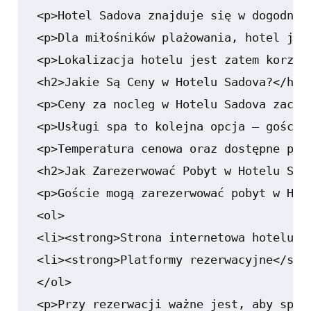
<p>Hotel Sadova znajduje się w dogodnej
<p>Dla miłośników plażowania, hotel jes
<p>Lokalizacja hotelu jest zatem korzys
<h2>Jakie Są Ceny w Hotelu Sadova?</h2>

<p>Ceny za nocleg w Hotelu Sadova zaczy
<p>Usługi spa to kolejna opcja – goście
<p>Temperatura cenowa oraz dostępne pak
<h2>Jak Zarezerwować Pobyt w Hotelu Sado
<p>Goście mogą zarezerwować pobyt w Hot
<ol>

<li><strong>Strona internetowa hotelu</
<li><strong>Platformy rezerwacyjne</str
</ol>

<p>Przy rezerwacji ważne jest, aby spra