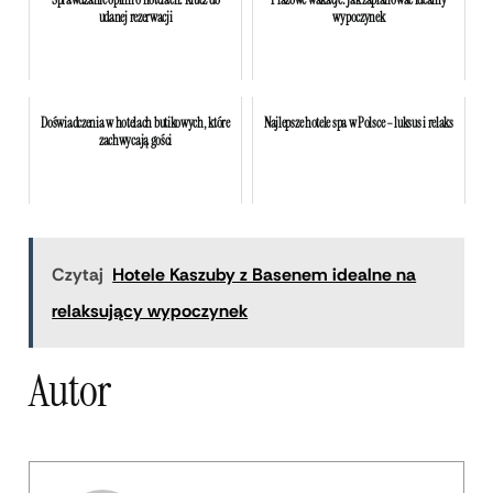
Sprawdzanie opinii o hotelach: Klucz do
Plażowe wakacje: Jak zaplanować idealny
udanej rezerwacji
wypoczynek
Doświadczenia w hotelach butikowych, które
Najlepsze hotele spa w Polsce – luksus i relaks
zachwycają gości
Czytaj
Hotele Kaszuby z Basenem idealne na
relaksujący wypoczynek
Autor