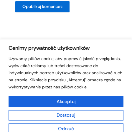
Cenimy prywatność użytkowników
Używamy plików cookie, aby poprawić jakość przeglądania,
wyświetlać reklamy lub treści dostosowane do
Prawa autorskie © 2026 hotelferdynand.pl | Obsługiwane przez
indywidualnych potrzeb użytkowników oraz analizować ruch
Motyw Astra WordPress
na stronie. Kliknięcie przycisku „Akceptuj” oznacza zgodę na
wykorzystywanie przez nas plików cookie.
Akceptuj
Dostosuj
Polityka prywatności
Odrzuć