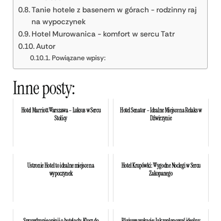
Tanie hotele z basenem w górach - rodzinny raj
na wypoczynek
Hotel Murowanica - komfort w sercu Tatr
Autor
Powiązane wpisy:
Inne posty:
Hotel Marriott Warszawa – Luksus w Sercu
Hotel Senator – Idealne Miejsce na Relaks w
Stolicy
Dźwirzynie
Ustronie Hotel to idealne miejsce na
Hotel Krupówki: Wygodne Noclegi w Sercu
wypoczynek
Zakopanego