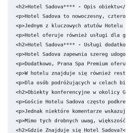
<h2>Hotel Sadova**** - Opis obiektu</h2>
<p>Hotel Sadova to nowoczesny, czterogw
<p>Jednym z kluczowych atutów Hotelu Sa
<p>Hotel oferuje również usługi dla goś
<h2>Hotel Sadova**** - Usługi dodatkowe<
<p>Hotel Sadova zapewnia szereg udogodn
<p>Dodatkowo, Prana Spa Premium oferuje
<p>W hotelu znajduje się również restau
<p>Dla osób podróżujących w celach bizn
<h2>Obiekty konferencyjne w okolicy Gdań
<p>Goście Hotelu Sadova często podkreśl
<p>Jednak niektóre komentarze wskazują 
<p>Mimo tych drobnych uwag, większość r
<h2>Gdzie Znajduje się Hotel Sadova?</h2