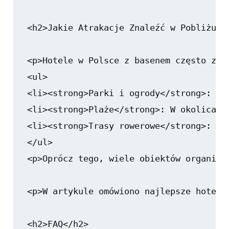
<h2>Jakie Atrakacje Znaleźć w Pobliżu Ho
<p>Hotele w Polsce z basenem często zna
<ul>

<li><strong>Parki i ogrody</strong>: Id
<li><strong>Plaże</strong>: W okolicach
<li><strong>Trasy rowerowe</strong>: Wi
</ul>

<p>Oprócz tego, wiele obiektów organizu
<p>W artykule omówiono najlepsze hotele
<h2>FAQ</h2>
