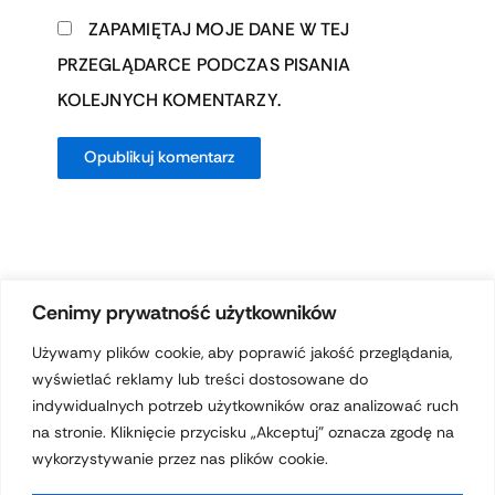
ZAPAMIĘTAJ MOJE DANE W TEJ
PRZEGLĄDARCE PODCZAS PISANIA
KOLEJNYCH KOMENTARZY.
Cenimy prywatność użytkowników
Używamy plików cookie, aby poprawić jakość przeglądania,
wyświetlać reklamy lub treści dostosowane do
Prawa autorskie © 2026 hotelferdynand.pl | Obsługiwane przez
indywidualnych potrzeb użytkowników oraz analizować ruch
Motyw Astra WordPress
na stronie. Kliknięcie przycisku „Akceptuj” oznacza zgodę na
wykorzystywanie przez nas plików cookie.