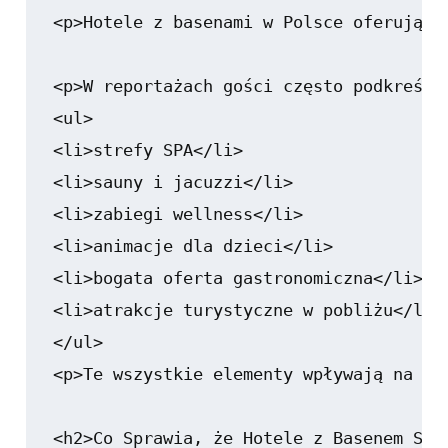
<p>Hotele z basenami w Polsce oferują s
<p>W reportażach gości często podkreśla
<ul>

<li>strefy SPA</li>

<li>sauny i jacuzzi</li>

<li>zabiegi wellness</li>

<li>animacje dla dzieci</li>

<li>bogata oferta gastronomiczna</li>

<li>atrakcje turystyczne w pobliżu</li>

</ul>

<p>Te wszystkie elementy wpływają na ko
<h2>Co Sprawia, że Hotele z Basenem Są I