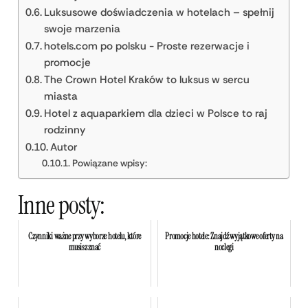
Luksusowe doświadczenia w hotelach – spełnij
swoje marzenia
hotels.com po polsku - Proste rezerwacje i
promocje
The Crown Hotel Kraków to luksus w sercu
miasta
Hotel z aquaparkiem dla dzieci w Polsce to raj
rodzinny
Autor
Powiązane wpisy:
Inne posty:
Czynniki ważne przy wyborze hotelu, które
Promocje hotele: Znajdź wyjątkowe oferty na
musisz znać
noclegi