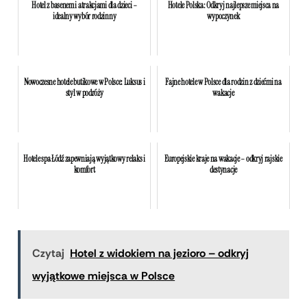
Hotel z basenem i atrakcjami dla dzieci –
Hotele Polska: Odkryj najlepsze miejsca na
idealny wybór rodzinny
wypoczynek
Nowoczesne hotele butikowe w Polsce: Luksus i
Fajne hotele w Polsce dla rodzin z dziećmi na
styl w podróży
wakacje
Hotele spa Łódź zapewniają wyjątkowy relaks i
Europejskie kraje na wakacje – odkryj rajskie
komfort
destynacje
Czytaj
Hotel z widokiem na jezioro – odkryj
wyjątkowe miejsca w Polsce