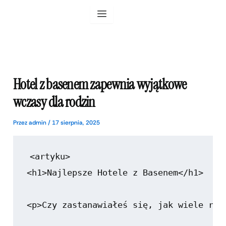
Przejdź
do
treści
Hotel z basenem zapewnia wyjątkowe
wczasy dla rodzin
Przez
admin
/
17 sierpnia, 2025
<artyku>

<h1>Najlepsze Hotele z Basenem</h1>

<p>Czy zastanawiałeś się, jak wiele rad