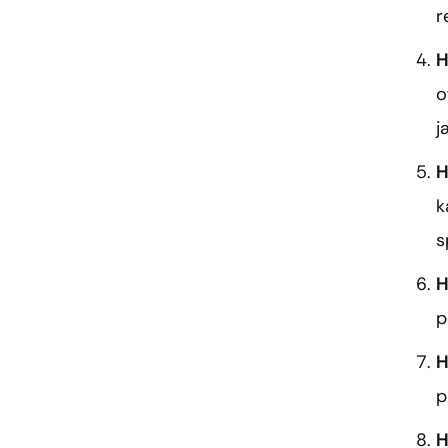
r
H
o
j
H
k
s
H
p
H
p
H