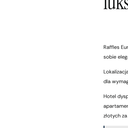
luk
Raffles Eu
sobie ele
Lokalizac
dla wymag
Hotel dys
apartamen
złotych za