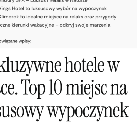
Mazury SPA – Luksus i Relaks w Naturze
ings Hotel to luksusowy wybór na wypoczynek
Klimczok to idealne miejsce na relaks oraz przygody
czne kierunki wakacyjne – odkryj swoje marzenia
owiązane wpisy:
kluzywne hotele w
ce. Top 10 miejsc na
susowy wypoczynek