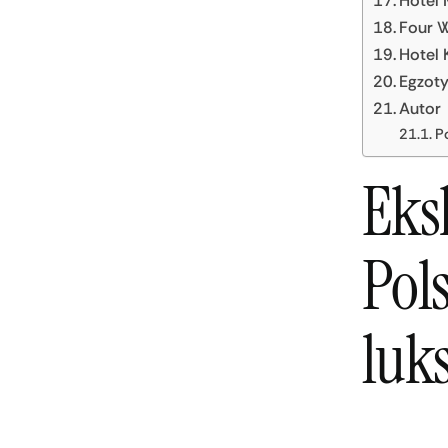
Hotel 
Four W
Hotel 
Egzoty
Autor
P
Eks
Pols
luk