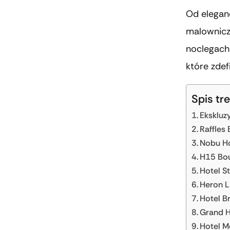
Od elegan
malownicz
noclegach 
które zdef
Spis tre
Ekskluz
Raffles
Nobu Ho
H15 Bou
Hotel S
Heron L
Hotel B
Grand H
Hotel M