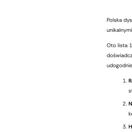
Polska dys
unikalnymi
Oto lista 
doświadcz
udogodnie
R
s
N
k
H