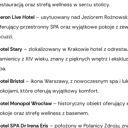
estauracją oraz strefą wellness w sercu stolicy.
eron Live Hotel
– usytuowany nad Jeziorem Rożnowsk
ferujący przestronny SPA oraz wyjątkowe pokoje z ze
acuzzi.
otel Stary
– zlokalizowany w Krakowie hotel z odresta
amienicy z XIV wieku, znany z pięknych wnętrz i ekskl
pa.
otel Bristol
– ikona Warszawy, z nowoczesnym spa i l
okojami, które oferują wyjątkowy komfort.
otel Monopol Wrocław
– historyczny obiekt oferujący 
okoje oraz strefę wellness z basenem.
otel SPA Dr Irena Eris
– położony w Polanicy Zdroju, zn