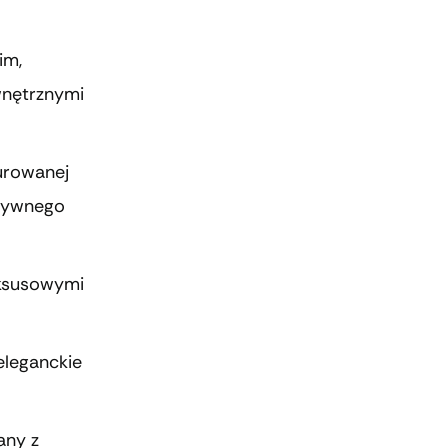
im,
wnętrznymi
urowanej
uzywnego
uksusowymi
eleganckie
any z