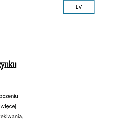
LV
czynku
oczeniu
 więcej
zekiwania,