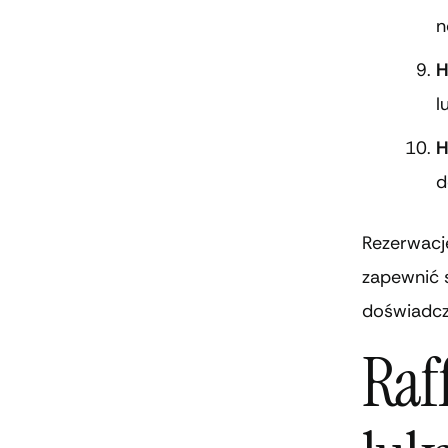
n
H
l
H
d
Rezerwacj
zapewnić 
doświadcz
Raf