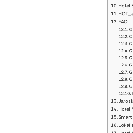
Hotel 
HOT_el
FAQ
Q
Q
Q:
Q
Q
Q
Q
Q:
Q:
Jaros
Hotel 
Smart 
Lokali