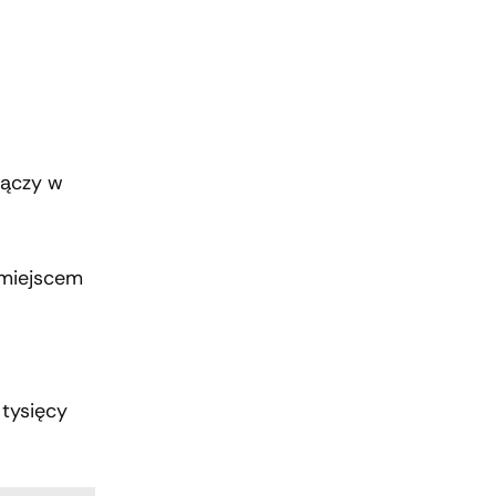
 łączy w
 miejscem
tysięcy