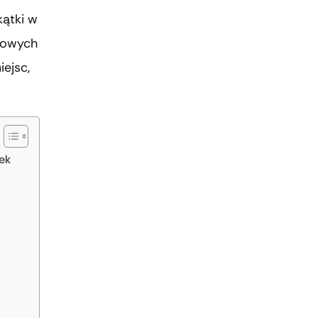
kątki w
sowych
ejsc,
ek