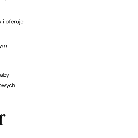
 i oferuje
nym
 aby
kowych
r