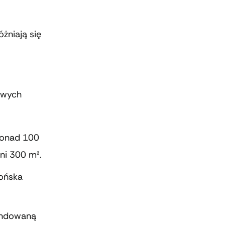
żniają się
owych
ponad 100
ni 300 m².
ońska
endowaną