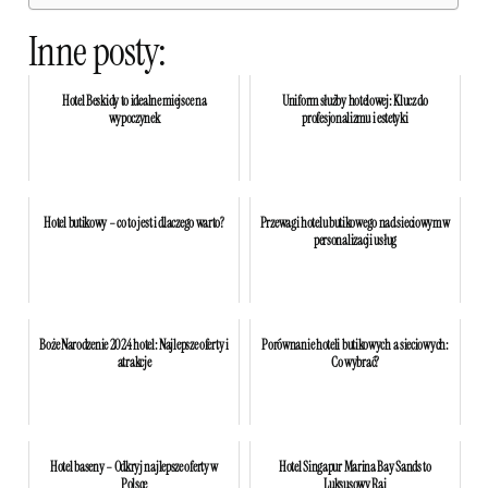
Inne posty:
Hotel Beskidy to idealne miejsce na
Uniform służby hotelowej: Klucz do
wypoczynek
profesjonalizmu i estetyki
Hotel butikowy – co to jest i dlaczego warto?
Przewagi hotelu butikowego nad sieciowym w
personalizacji usług
Boże Narodzenie 2024 hotel: Najlepsze oferty i
Porównanie hoteli butikowych a sieciowych:
atrakcje
Co wybrać?
Hotel baseny – Odkryj najlepsze oferty w
Hotel Singapur Marina Bay Sands to
Polsce
Luksusowy Raj