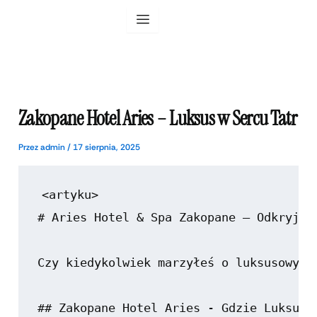
Przejdź
do
treści
Zakopane Hotel Aries – Luksus w Sercu Tatr
Przez
admin
/
17 sierpnia, 2025
<artyku>

# Aries Hotel & Spa Zakopane – Odkryj Ar
Czy kiedykolwiek marzyłeś o luksusowym 
## Zakopane Hotel Aries - Gdzie Luksus S