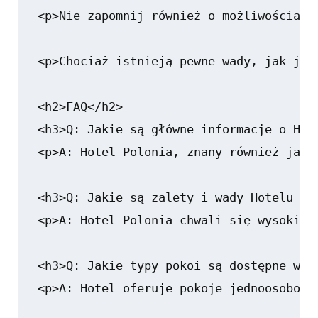
<p>Nie zapomnij również o możliwościach
<p>Chociaż istnieją pewne wady, jak jak
<h2>FAQ</h2>

<h3>Q: Jakie są główne informacje o Hote
<p>A: Hotel Polonia, znany również jako
<h3>Q: Jakie są zalety i wady Hotelu Pol
<p>A: Hotel Polonia chwali się wysokim 
<h3>Q: Jakie typy pokoi są dostępne w Ho
<p>A: Hotel oferuje pokoje jednoosobowe