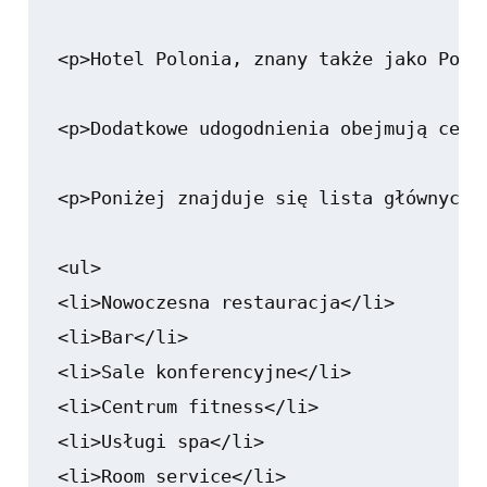
<p>Hotel Polonia, znany także jako Polo
<p>Dodatkowe udogodnienia obejmują cent
<p>Poniżej znajduje się lista głównych 
<ul>

<li>Nowoczesna restauracja</li>

<li>Bar</li>

<li>Sale konferencyjne</li>

<li>Centrum fitness</li>

<li>Usługi spa</li>

<li>Room service</li>
