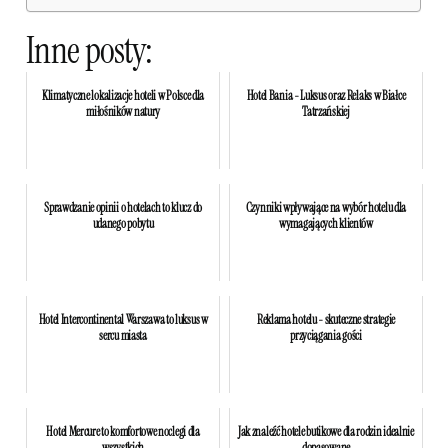
Inne posty:
Klimatyczne lokalizacje hoteli w Polsce dla
Hotel Bania - Luksus oraz Relaks w Białce
miłośników natury
Tatrzańskiej
Sprawdzanie opinii o hotelach to klucz do
Czynniki wpływające na wybór hotelu dla
udanego pobytu
wymagających klientów
Hotel Intercontinental Warszawa to luksus w
Reklama hotelu - skuteczne strategie
sercu miasta
przyciągania gości
Hotel Mercure to komfortowe noclegi dla
Jak znaleźć hotele butikowe dla rodzin idealnie