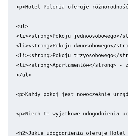
<p>Hotel Polonia oferuje różnorodność p
<ul>

<li><strong>Pokoju jednoosobowego</stro
<li><strong>Pokoju dwuosobowego</strong
<li><strong>Pokoju trzyosobowego</stron
<li><strong>Apartamentów</strong> - z d
</ul>

<p>Każdy pokój jest nowocześnie urządzo
<p>Niech te wyjątkowe udogodnienia uczy
<h2>Jakie udogodnienia oferuje Hotel Pol