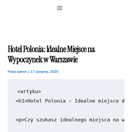
Przejdź
do
treści
Hotel Polonia: Idealne Miejsce na
Wypoczynek w Warszawie
Przez
admin
/
17 sierpnia, 2025
<artyku>

<h1>Hotel Polonia - Idealne miejsce dla 
<p>Czy szukasz idealnego miejsca na wyp