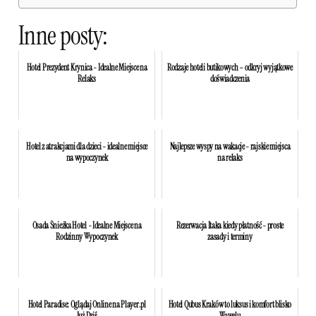
Inne posty:
Hotel Prezydent Krynica - Idealne Miejsce na
Rodzaje hoteli butikowych – odkryj wyjątkowe
Relaks
doświadczenia
Hotel z atrakcjami dla dzieci - idealne miejsce
Najlepsze wyspy na wakacje - rajskie miejsca
na wypoczynek
na relaks
Osada Śnieżka Hotel - Idealne Miejsce na
Rezerwacja Itaka kiedy płatność - proste
Rodzinny Wypoczynek
zasady i terminy
Hotel Paradise: Oglądaj Online na Player.pl
Hotel Qubus Kraków to luksus i komfort blisko