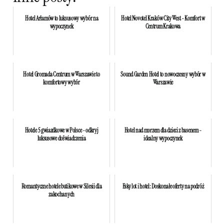
Hotel Arłamów to luksusowy wybór na
Hotel Novotel Kraków City West - Komfort w
wypoczynek
Centrum Krakowa
Hotel Gromada Centrum w Warszawie to
Sound Garden Hotel to nowoczesny wybór w
komfortowy wybór
Warszawie
Hotele 5 gwiazdkowe w Polsce - odkryj
Hotel nad morzem dla dzieci z basenem -
luksusowe doświadczenia
idealny wypoczynek
Romantyczne hotele butikowe w Silesii dla
Esky lot i hotel: Doskonałe oferty na podróż
zakochanych