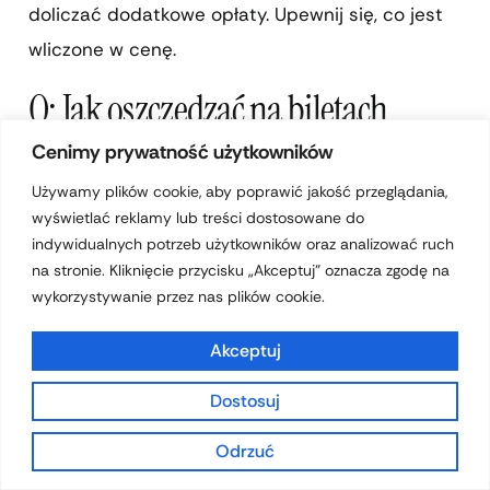
doliczać dodatkowe opłaty. Upewnij się, co jest
wliczone w cenę.
Q: Jak oszczędzać na biletach
lotniczych?
Cenimy prywatność użytkowników
Używamy plików cookie, aby poprawić jakość przeglądania,
wyświetlać reklamy lub treści dostosowane do
indywidualnych potrzeb użytkowników oraz analizować ruch
A: Rezerwuj z wyprzedzeniem i porównuj ceny,
na stronie. Kliknięcie przycisku „Akceptuj” oznacza zgodę na
aby zaoszczędzić 20-30%. Elastyczność dat
wykorzystywanie przez nas plików cookie.
również prowadzi do niższych kosztów.
Akceptuj
Q: Jakie są inne opcje transportu
Dostosuj
do Holandii?
Odrzuć