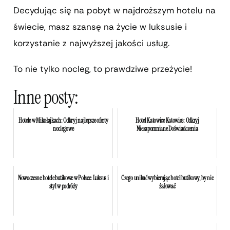
Decydując się na pobyt w najdroższym hotelu na
świecie, masz szansę na życie w luksusie i
korzystanie z najwyższej jakości usług.
To nie tylko nocleg, to prawdziwe przeżycie!
Inne posty:
Hotele w Mikołajkach: Odkryj najlepsze oferty
Hotel Katowice Katowice: Odkryj
noclegowe
Niezapomniane Doświadczenia
Nowoczesne hotele butikowe w Polsce: Luksus i
Czego unikać wybierając hotel butikowy, by nie
styl w podróży
żałować