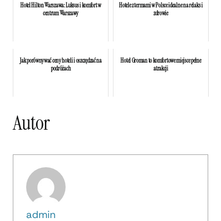
Hotel Hilton Warszawa: Luksus i komfort w
Hotele z termami w Polsce idealne na relaks i
centrum Warszawy
zdrowie
Jak porównywać ceny hoteli i oszczędzać na
Hotel Groman to komfortowe miejsce pełne
podróżach
atrakcji
Autor
admin