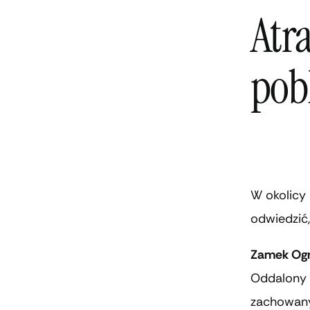
Atr
pobl
W okolicy 
odwiedzić
Zamek Ogr
Oddalony o
zachowany