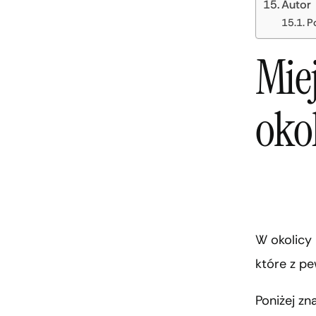
Autor
P
Mie
okol
W okolicy 
które z p
Poniżej zn