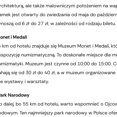
 architekturą, ale także malowniczym położeniem na w
Zamek jest otwarty do zwiedzania od maja do paździer
noszą od 6 zł do 27 zł, w zależności od rodzaju biletu.
net i Medali
 km od hotelu znajduje się Muzeum Monet i Medali, któ
ekspozycję numizmatyczną. To doskonałe miejsce dla m
 numizmatyki. Muzeum jest czynne od 10:00 do 15:00. 
hają się od 30 zł do 40 zł, a w muzeum organizowane 
e wystawy i warsztaty.
Park Narodowy
o dalej, bo 55 km od hotelu, warto wspomnieć o Ojco
odowym. Ten najmniejszy park narodowy w Polsce oferu