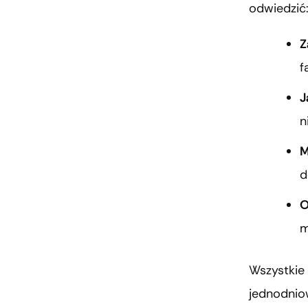
odwiedzić
Z
f
J
n
M
d
O
m
Wszystkie 
jednodnio