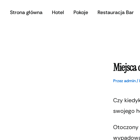
Przejdź
Strona główna
Hotel
Pokoje
Restauracja Bar
do
treści
Miejsca 
Przez
admin
/
Czy kiedyk
swojego h
Otoczony l
wypadową 