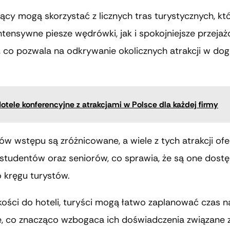
cy mogą skorzystać z licznych tras turystycznych, któ
tensywne piesze wędrówki, jak i spokojniejsze przejaż
 co pozwala na odkrywanie okolicznych atrakcji w do
otele konferencyjne z atrakcjami w Polsce dla każdej firmy
ów wstępu są zróżnicowane, a wiele z tych atrakcji ofer
, studentów oraz seniorów, co sprawia, że są one dost
 kręgu turystów.
skości do hoteli, turyści mogą łatwo zaplanować czas n
e, co znacząco wzbogaca ich doświadczenia związane 