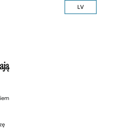
LV
ają
giem
zę