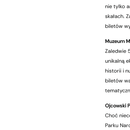
nie tylko
skałach. 
biletów wy
Muzeum Mo
Zaledwie 5
unikalną 
historii i
biletów wa
tematyczn
Ojcowski 
Choć niec
Parku Nar