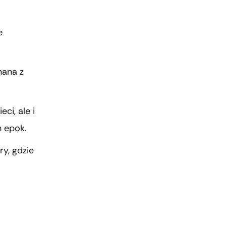
e
nana z
ci, ale i
h epok.
ry, gdzie