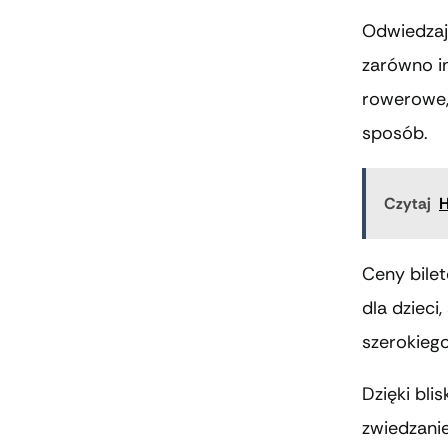
Odwiedzają
zarówno in
rowerowe,
sposób.
Czytaj
H
Ceny bilet
dla dzieci
szerokiego
Dzięki bli
zwiedzani