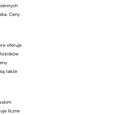
apiennych
nika. Ceny
re oferuje
iłośników
Ceny
są także
wskim
je liczne