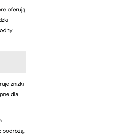
re oferują
dżki
godny
uje zniżki
ępne dla
a
z podróżą.