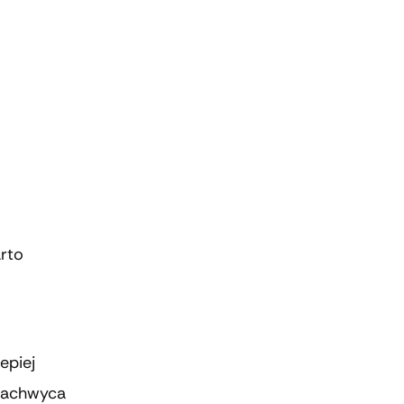
arto
epiej
 zachwyca