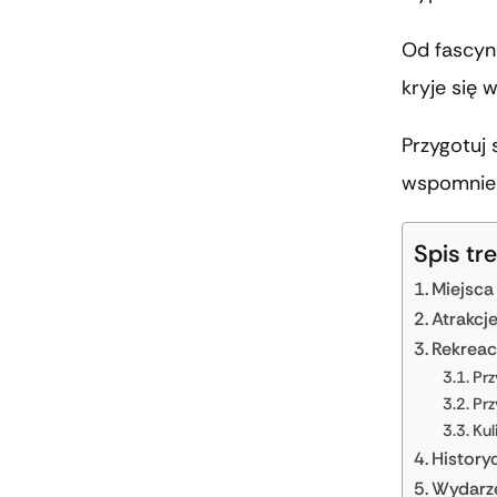
Od fascyn
kryje się 
Przygotuj 
wspomnien
Spis tre
Miejsca
Atrakcje
Rekreacy
Prz
Prz
Kul
History
Wydarzen