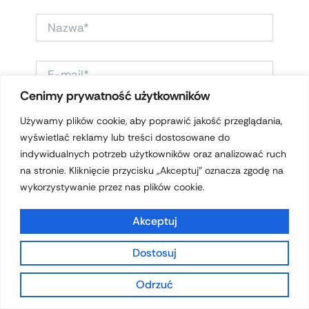
NAZWA*
E-
MAIL*
Cenimy prywatność użytkowników
WITRYNA
Używamy plików cookie, aby poprawić jakość przeglądania,
INTERNETOWA
wyświetlać reklamy lub treści dostosowane do
indywidualnych potrzeb użytkowników oraz analizować ruch
na stronie. Kliknięcie przycisku „Akceptuj” oznacza zgodę na
ZAPAMIĘTAJ MOJE DANE W TEJ
wykorzystywanie przez nas plików cookie.
PRZEGLĄDARCE PODCZAS PISANIA
KOLEJNYCH KOMENTARZY.
Akceptuj
Dostosuj
Odrzuć