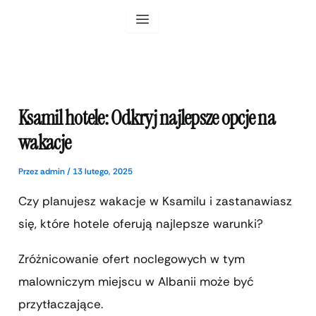
Przejdź
do
treści
Ksamil hotele: Odkryj najlepsze opcje na
wakacje
Przez
admin
/
13 lutego, 2025
Czy planujesz wakacje w Ksamilu i zastanawiasz
się, które hotele oferują najlepsze warunki?
Zróżnicowanie ofert noclegowych w tym
malowniczym miejscu w Albanii może być
przytłaczające.