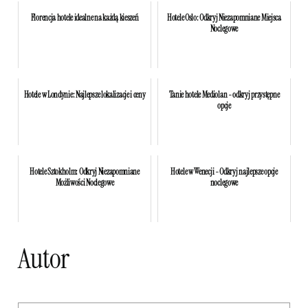
Florencja hotele idealne na każdą kieszeń
Hotele Oslo: Odkryj Niezapomniane Miejsca
Noclegowe
Hotele w Londynie: Najlepsze lokalizacje i ceny
Tanie hotele Mediolan - odkryj przystępne
opcje
Hotele Sztokholm: Odkryj Niezapomniane
Hotele w Wenecji - Odkryj najlepsze opcje
Możliwości Noclegowe
noclegowe
Autor