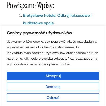
Powiązane Wpisy:
Bratysława hotele: Odkryj luksusowe i
budżetowe opcje
Cenimy prywatność użytkowników
Hotele Walencja: Najlepszy Wybór na Twój
Pobyt
Używamy plików cookie, aby poprawić jakość przeglądania,
wyświetlać reklamy lub treści dostosowane do
Hotele Edynburg: Najlepsze opcje dla
indywidualnych potrzeb użytkowników oraz analizować ruch
każdego budżetu
na stronie. Kliknięcie przycisku „Akceptuj” oznacza zgodę na
wykorzystywanie przez nas plików cookie.
Hotele Bruksela: Najlepsze Opcje
Zakwaterowania w Mieście
Akceptuj
Dostosuj
Odrzuć
POPRZEDNI
NASTĘPNY