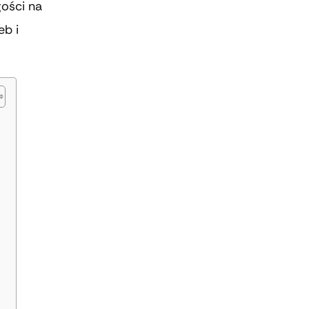
gości na
eb i