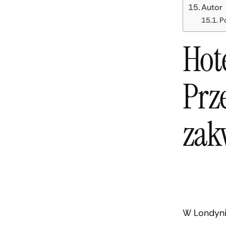
Autor
P
Hot
Prz
zak
W Londyni