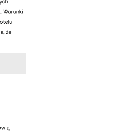
zych
. Warunki
otelu
a, że
owią