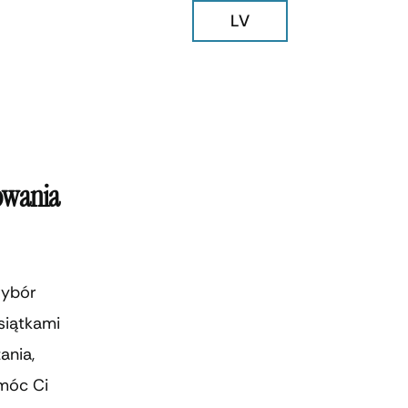
LV
rowania
wybór
siątkami
ania,
omóc Ci