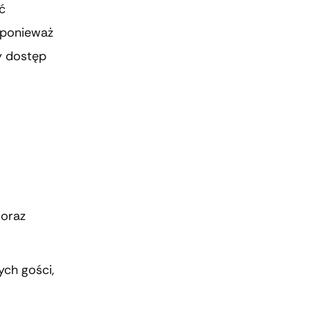
ć
 ponieważ
y dostęp
 oraz
ych gości,