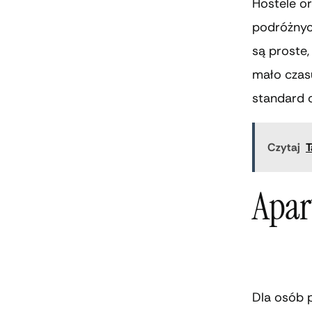
Hostele o
podróżnyc
są proste,
mało czasu
standard 
Czytaj
T
Apar
Dla osób 