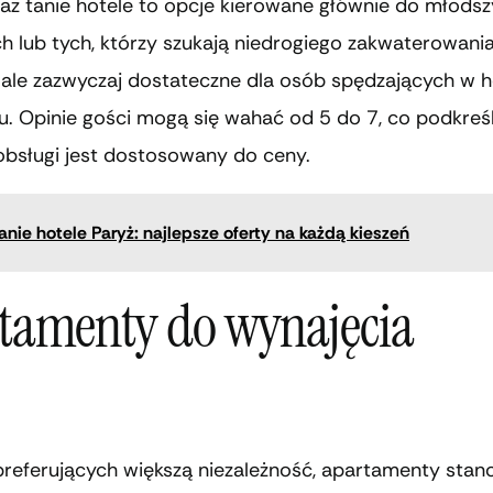
raz tanie hotele to opcje kierowane głównie do młods
h lub tych, którzy szukają niedrogiego zakwaterowania
 ale zazwyczaj dostateczne dla osób spędzających w h
. Opinie gości mogą się wahać od 5 do 7, co podkreśl
obsługi jest dostosowany do ceny.
anie hotele Paryż: najlepsze oferty na każdą kieszeń
tamenty do wynajęcia
preferujących większą niezależność, apartamenty stan