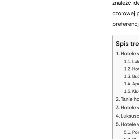
znaleźć id
czołowej p
preferencj
Spis tre
Hotele 
Luk
Hot
Bud
Apa
Kl
Tanie h
Hotele 
Luksuso
Hotele 
Po