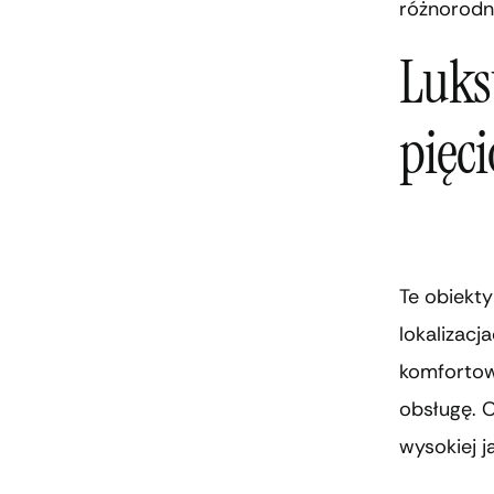
różnorodn
Luks
pięc
Te obiekty
lokalizacj
komfortowe
obsługę. 
wysokiej j