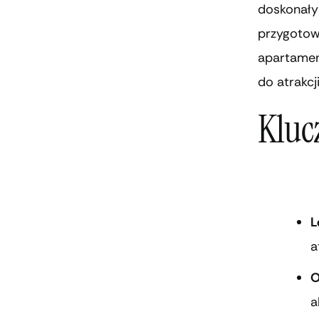
doskonały 
przygotow
apartamen
do atrakcj
Kluc
L
a
O
a