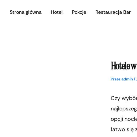
Przejdź
Strona główna
Hotel
Pokoje
Restauracja Bar
do
treści
Hotele w
Przez
admin
/
Czy wybór
najlepszeg
opcji noc
łatwo się