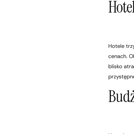
Hotel
Hotele tr
cenach. Ob
blisko atr
przystępne
Budż