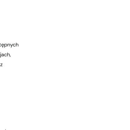
stępnych
jach,
az