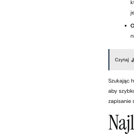
k
j
O
n
Czytaj
J
Szukając h
aby szybko
zapisanie 
Najl