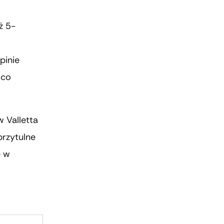
ż 5-
pinie
 co
 Valletta
przytulne
ę w