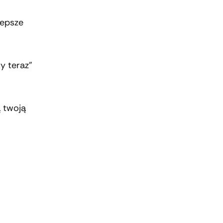
lepsze
y teraz”
ą twoją