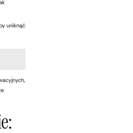
ak
aby uniknąć
rwacyjnych,
że
e: