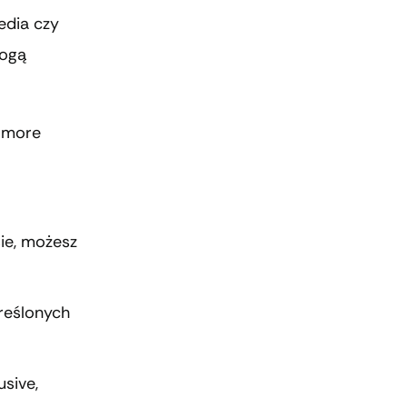
edia czy
mogą
e more
ie, możesz
kreślonych
usive,