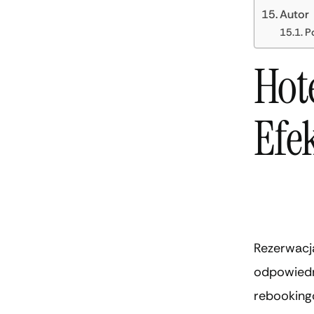
Autor
P
Hot
Efe
Rezerwacja
odpowiedni
rebookingo