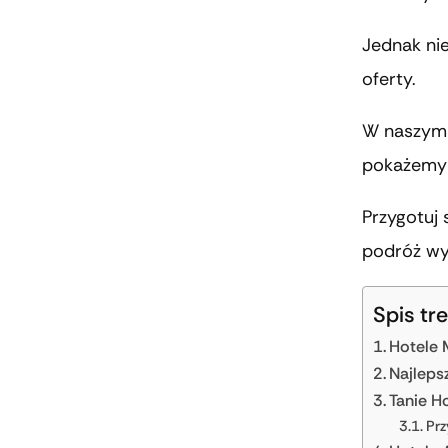
Jednak ni
oferty.
W naszym a
pokażemy 
Przygotuj 
podróż wy
Spis tre
Hotele 
Najleps
Tanie H
Prz