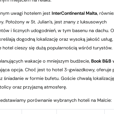
lnym miejscem na relaks.
nym uwagi hotelem jest
InterContinental Malta
, równie
. Położony w St. Julian’s, jest znany z luksusowych
tów i licznych udogodnień, w tym basenu na dachu. O
reślają dogodną lokalizację oraz wysoką jakość usług,
e hotel cieszy się dużą popularnością wśród turystów.
planujących wakacje o mniejszym budżecie,
Book B&B
w
ująca opcja. Choć jest to hotel 3-gwiazdkowy, oferuje 
z śniadanie w formie bufetu. Goście chwalą lokalizacj
olicy oraz przyjazną atmosferę.
rzedstawiamy porównanie wybranych hoteli na Malcie: