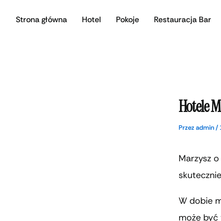
Przejdź
Strona główna
Hotel
Pokoje
Restauracja Bar
do
treści
Hotele M
Przez
admin
/
Marzysz o 
skuteczni
W dobie m
może być