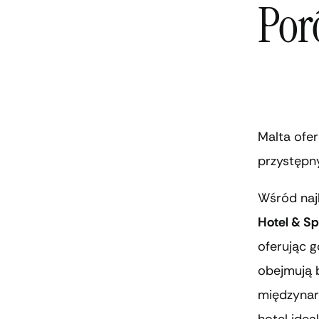
Por
Malta ofer
przystępny
Wśród naj
Hotel & S
oferując 
obejmują b
międzynaro