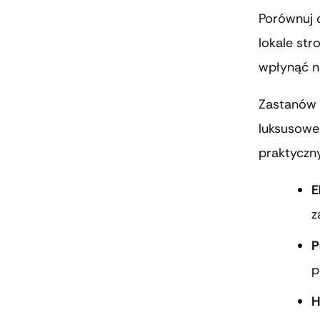
Porównuj c
lokale st
wpłynąć n
Zastanów s
luksusowe 
praktyczn
E
z
P
p
H