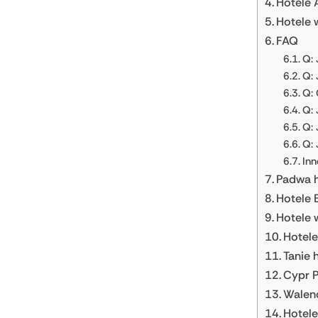
Hotele A
Hotele 
FAQ
Q: 
Q: 
Q: 
Q: 
Q: 
Q: 
Inn
Padwa h
Hotele 
Hotele 
Hotele
Tanie 
Cypr P
Walenc
Hotele