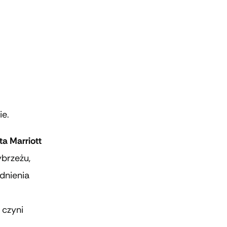
ie.
ta Marriott
ybrzeżu,
dnienia
 czyni