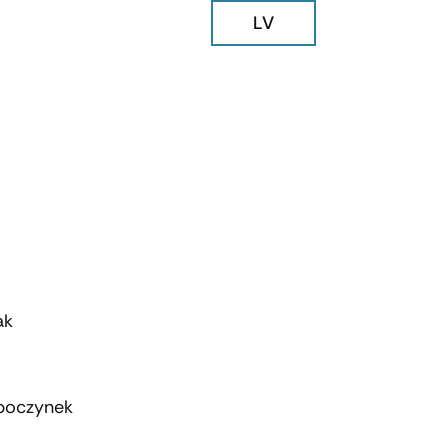
LV
ak
ypoczynek