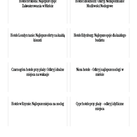
Hotele Bruksela: Najlepsze Opcje
Hotele Sztokholm: Odkryj Niezapomniane
Zakwaterowania w Mieście
Możliwości Noclegowe
Hotele Londyn tanie: Najlepsze oferty na każdą
Hotele Edynburg: Najlepsze opcje dla każdego
kieszeń
budżetu
Czarnogóra hotele przy plaży: Odkryj idealne
Nicea hotele - Odkryj najlepsze noclegi w
miejsca na wakacje
mieście
Hotele w Rzymie: Najlepsze miejsca na nocleg
Cypr hotele przy plaży - odkryj idylliczne
miejsca