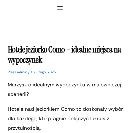
Przejdź
do
treści
Hotele jeziorko Como – idealne miejsca na
wypoczynek
Przez
admin
/
13 lutego, 2025
Marzysz o idealnym wypoczynku w malowniczej
scenerii?
Hotele nad jeziorkiem Como to doskonały wybór
dla każdego, kto pragnie połączyć luksus z
przytulnością.