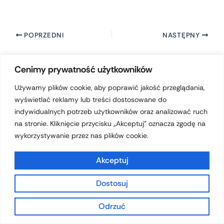
POPRZEDNI
NASTĘPNY
Cenimy prywatność użytkowników
Zostaw komentarz
Używamy plików cookie, aby poprawić jakość przeglądania,
wyświetlać reklamy lub treści dostosowane do
indywidualnych potrzeb użytkowników oraz analizować ruch
na stronie. Kliknięcie przycisku „Akceptuj” oznacza zgodę na
Twój adres email nie zostanie
wykorzystywanie przez nas plików cookie.
opublikowany.
Wymagane pola są
Akceptuj
oznaczone
*
Dostosuj
WPISZ
TUTAJ..
Odrzuć