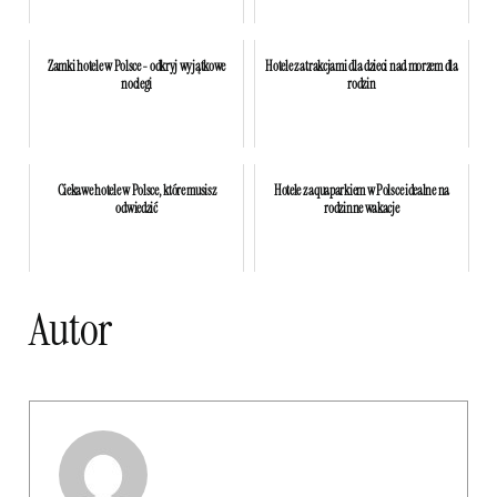
Zamki hotele w Polsce - odkryj wyjątkowe
Hotele z atrakcjami dla dzieci nad morzem dla
noclegi
rodzin
Ciekawe hotele w Polsce, które musisz
Hotele z aquaparkiem w Polsce idealne na
odwiedzić
rodzinne wakacje
Autor