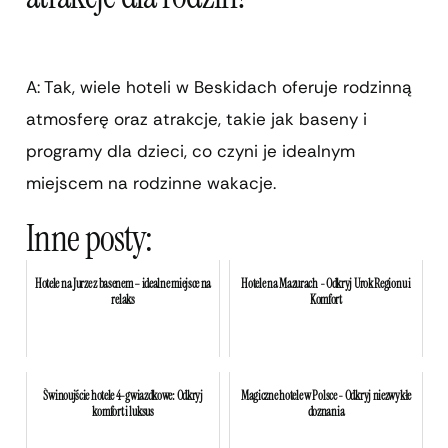
A: Tak, wiele hoteli w Beskidach oferuje rodzinną
atmosferę oraz atrakcje, takie jak baseny i
programy dla dzieci, co czyni je idealnym
miejscem na rodzinne wakacje.
Inne posty:
Hotele na Jurze z basenem – idealne miejsce na
Hotele na Mazurach - Odkryj Urok Regionu i
relaks
Komfort
Świnoujście hotele 4-gwiazdkowe: Odkryj
Magiczne hotele w Polsce - Odkryj niezwykłe
komfort i luksus
doznania