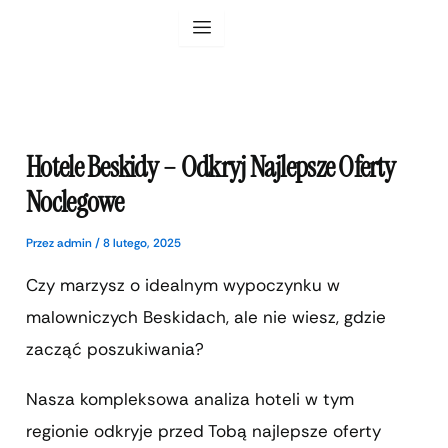
Przejdź
do
treści
Hotele Beskidy – Odkryj Najlepsze Oferty
Noclegowe
Przez
admin
/
8 lutego, 2025
Czy marzysz o idealnym wypoczynku w
malowniczych Beskidach, ale nie wiesz, gdzie
zacząć poszukiwania?
Nasza kompleksowa analiza hoteli w tym
regionie odkryje przed Tobą najlepsze oferty