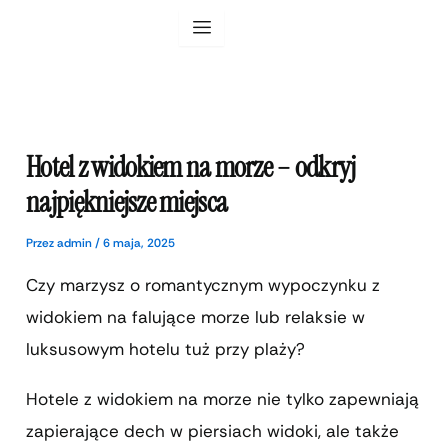
Przejdź
do
treści
Hotel z widokiem na morze – odkryj
najpiękniejsze miejsca
Przez
admin
/
6 maja, 2025
Czy marzysz o romantycznym wypoczynku z
widokiem na falujące morze lub relaksie w
luksusowym hotelu tuż przy plaży?
Hotele z widokiem na morze nie tylko zapewniają
zapierające dech w piersiach widoki, ale także