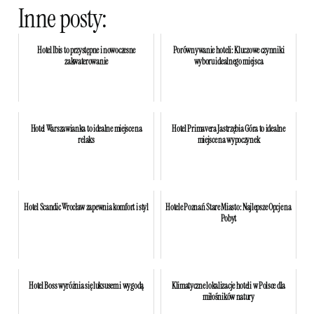
Inne posty:
Hotel Ibis to przystępne i nowoczesne
Porównywanie hoteli: Kluczowe czynniki
zakwaterowanie
wyboru idealnego miejsca
Hotel Warszawianka to idealne miejsce na
Hotel Primavera Jastrzębia Góra to idealne
relaks
miejsce na wypoczynek
Hotel Scandic Wrocław zapewnia komfort i styl
Hotele Poznań Stare Miasto: Najlepsze Opcje na
Pobyt
Hotel Boss wyróżnia się luksusem i wygodą
Klimatyczne lokalizacje hoteli w Polsce dla
miłośników natury