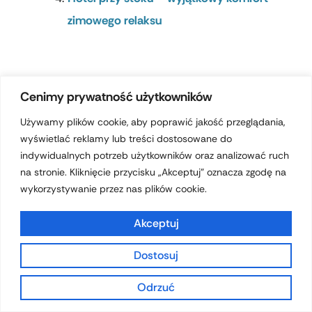
zimowego relaksu
Cenimy prywatność użytkowników
POPRZEDNI
NASTĘPNY
Używamy plików cookie, aby poprawić jakość przeglądania,
wyświetlać reklamy lub treści dostosowane do
indywidualnych potrzeb użytkowników oraz analizować ruch
Zostaw komentarz
na stronie. Kliknięcie przycisku „Akceptuj” oznacza zgodę na
wykorzystywanie przez nas plików cookie.
Akceptuj
Twój adres email nie zostanie
opublikowany.
Wymagane pola są
Dostosuj
oznaczone
*
Odrzuć
WPISZ