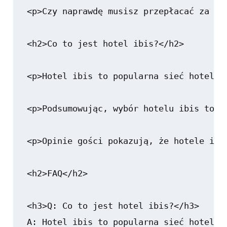
<p>Czy naprawdę musisz przepłacać za ko
<h2>Co to jest hotel ibis?</h2>

<p>Hotel ibis to popularna sieć hoteli,
<p>Podsumowując, wybór hotelu ibis to g
<p>Opinie gości pokazują, że hotele ibi
<h2>FAQ</h2>

<h3>Q: Co to jest hotel ibis?</h3>

A: Hotel ibis to popularna sieć hoteli 