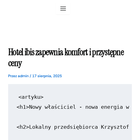
Przejdź
do
treści
Hotel ibis zapewnia komfort i przystępne
ceny
Przez
admin
/
17 sierpnia, 2025
<artyku>

<h1>Nowy właściciel - nowa energia w Hot
<h2>Lokalny przedsiębiorca Krzysztof Jaw