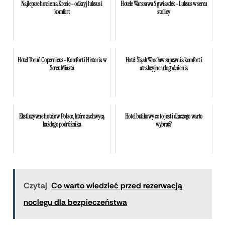
Najlepsze hotele na Krecie – odkryj luksus i
Hotele Warszawa 5 gwiazdek - Luksus w sercu
komfort
stolicy
Hotel Toruń Copernicus - Komfort i Historia w
Hotel Śląsk Wrocław zapewnia komfort i
Sercu Miasta
atrakcyjne udogodnienia
Ekstluzywne hotele w Polsce, które zachwycą
Hotel butikowy co to jest i dlaczego warto
każdego podróżnika
wybrać?
Czytaj
Co warto wiedzieć przed rezerwacją
noclegu dla bezpieczeństwa