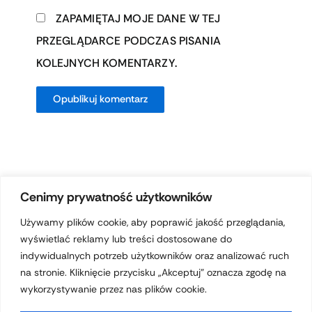
ZAPAMIĘTAJ MOJE DANE W TEJ
PRZEGLĄDARCE PODCZAS PISANIA
KOLEJNYCH KOMENTARZY.
Cenimy prywatność użytkowników
Używamy plików cookie, aby poprawić jakość przeglądania,
wyświetlać reklamy lub treści dostosowane do
Prawa autorskie © 2026 hotelferdynand.pl | Obsługiwane przez
indywidualnych potrzeb użytkowników oraz analizować ruch
Motyw Astra WordPress
na stronie. Kliknięcie przycisku „Akceptuj” oznacza zgodę na
wykorzystywanie przez nas plików cookie.