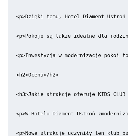
<p>Dzięki temu, Hotel Diament Ustroń st
<p>Pokoje są także idealne dla rodzin z
<p>Inwestycja w modernizację pokoi to d
<h2>Ocena</h2>

<h3>Jakie atrakcje oferuje KIDS CLUB w H
<p>W Hotelu Diament Ustroń zmodernizowa
<p>Nowe atrakcje uczyniły ten klub bard