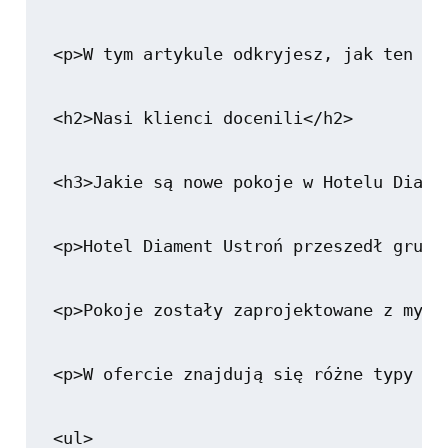
<p>W tym artykule odkryjesz, jak ten ho
<h2>Nasi klienci docenili</h2>

<h3>Jakie są nowe pokoje w Hotelu Diamen
<p>Hotel Diament Ustroń przeszedł grunt
<p>Pokoje zostały zaprojektowane z myśl
<p>W ofercie znajdują się różne typy po
<ul>
