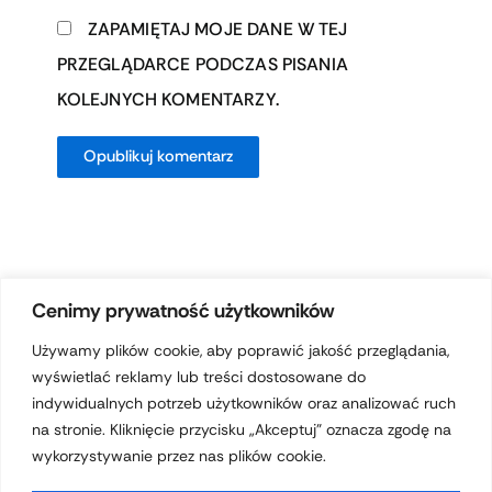
ZAPAMIĘTAJ MOJE DANE W TEJ
PRZEGLĄDARCE PODCZAS PISANIA
KOLEJNYCH KOMENTARZY.
Cenimy prywatność użytkowników
Używamy plików cookie, aby poprawić jakość przeglądania,
wyświetlać reklamy lub treści dostosowane do
Prawa autorskie © 2026 hotelferdynand.pl | Obsługiwane przez
indywidualnych potrzeb użytkowników oraz analizować ruch
Motyw Astra WordPress
na stronie. Kliknięcie przycisku „Akceptuj” oznacza zgodę na
wykorzystywanie przez nas plików cookie.