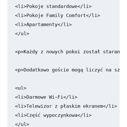
<li>Pokoje standardowe</li>

<li>Pokoje Family Comfort</li>

<li>Apartamenty</li>

</ul>

<p>Każdy z nowych pokoi został staranni
<p>Dodatkowo goście mogą liczyć na szer
<ul>

<li>Darmowe Wi-Fi</li>

<li>Telewizor z płaskim ekranem</li>

<li>Część wypoczynkowa</li>

</ul>
