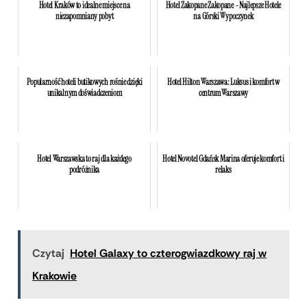
Hotel Kraków to idealne miejsce na
Hotel Zakopane Zakopane - Najlepsze Hotele
niezapomniany pobyt
na Górski Wypoczynek
Popularność hoteli butikowych rośnie dzięki
Hotel Hilton Warszawa: Luksus i komfort w
unikalnym doświadczeniom
centrum Warszawy
Hotel Warszawska to raj dla każdego
Hotel Novotel Gdańsk Marina oferuje komfort i
podróżnika
relaks
Czytaj
Hotel Galaxy to czterogwiazdkowy raj w
Krakowie