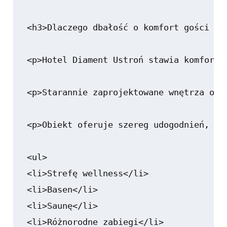
<h3>Dlaczego dbałość o komfort gości w 
<p>Hotel Diament Ustroń stawia komfort 
<p>Starannie zaprojektowane wnętrza ora
<p>Obiekt oferuje szereg udogodnień, w t
<ul>

<li>Strefę wellness</li>

<li>Basen</li>

<li>Saunę</li>

<li>Różnorodne zabiegi</li>
