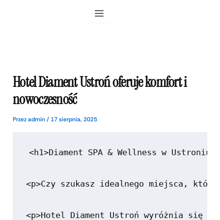
Przejdź
do
treści
Hotel Diament Ustroń oferuje komfort i
nowoczesność
Przez
admin
/
17 sierpnia, 2025
<h1>Diament SPA & Wellness w Ustroniu</
<p>Czy szukasz idealnego miejsca, które
<p>Hotel Diament Ustroń wyróżnia się na