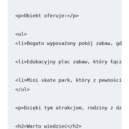
<p>Obiekt oferuje:</p>

<ul>

<li>Bogato wyposażony pokój zabaw, gdzi
<li>Edukacyjny plac zabaw, który łączy 
<li>Mini skate park, który z pewnością 
</ul>

<p>Dzięki tym atrakcjom, rodziny z dzie
<h2>Warto wiedzieć</h2>
