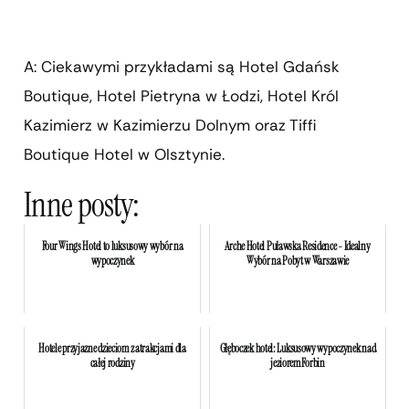
A: Ciekawymi przykładami są Hotel Gdańsk
Boutique, Hotel Pietryna w Łodzi, Hotel Król
Kazimierz w Kazimierzu Dolnym oraz Tiffi
Boutique Hotel w Olsztynie.
Inne posty:
Four Wings Hotel to luksusowy wybór na
Arche Hotel Puławska Residence - Idealny
wypoczynek
Wybór na Pobyt w Warszawie
Hotele przyjazne dzieciom z atrakcjami dla
Głęboczek hotel: Luksusowy wypoczynek nad
całej rodziny
jeziorem Forbin