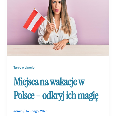
Tanie wakacje
Miejsca na wakacje w
Polsce – odkryj ich magię
admin
/
14 lutego, 2025