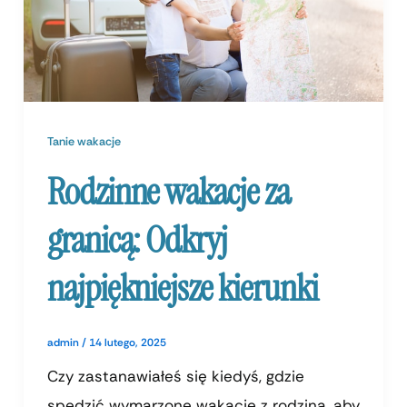
Tanie wakacje
Rodzinne wakacje za
granicą: Odkryj
najpiękniejsze kierunki
admin
/
14 lutego, 2025
Czy zastanawiałeś się kiedyś, gdzie
spędzić wymarzone wakacje z rodziną, aby