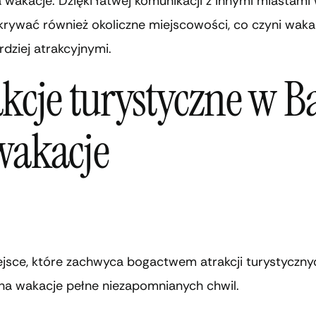
 wakacje. Dzięki łatwej komunikacji z innymi miastami w
rywać również okoliczne miejscowości, co czyni waka
rdziej atrakcyjnymi.
kcje turystyczne w B
wakacje
ejsce, które zachwyca bogactwem atrakcji turystyczny
 na wakacje pełne niezapomnianych chwil.