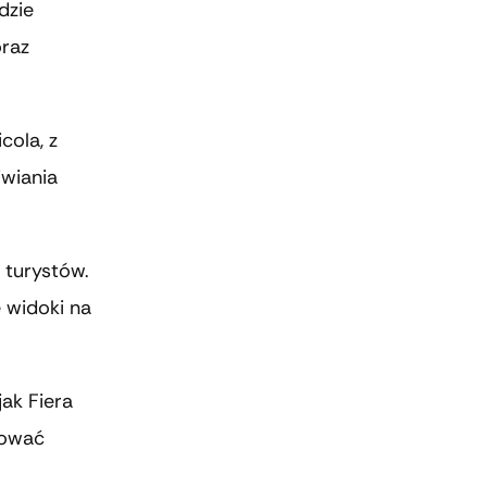
dzie
oraz
cola, z
iwiania
 turystów.
 widoki na
jak Fiera
bować