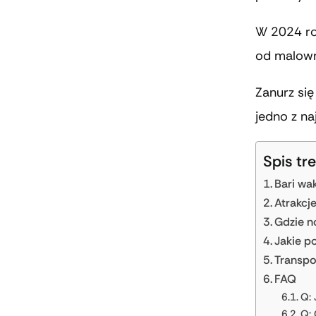
W 2024 ro
od malown
Zanurz się
jedno z na
Spis tre
Bari wa
Atrakcj
Gdzie n
Jakie p
Transpo
FAQ
Q: 
Q: 