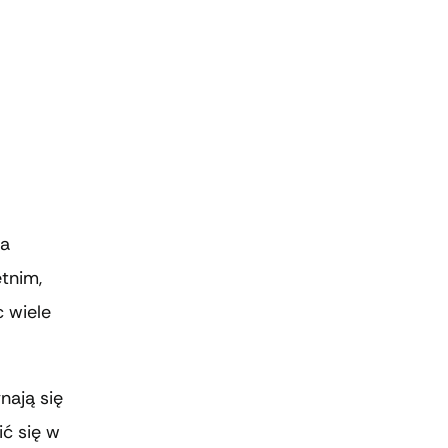
ga
etnim,
c wiele
nają się
ć się w