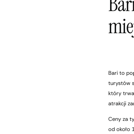
Bar
mie
Bari to p
turystów s
który trwa
atrakcji z
Ceny za t
od około 