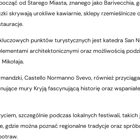
ocząć od Starego Miasta, znanego jako Barivecchia, g
czki skrywają urokliwe kawiarnie, sklepy rzemieślnicze 
stauracje.
kluczowych punktów turystycznych jest katedra San Ni
elementami architektonicznymi oraz możliwością podz
. Mikołaja.
mandzki, Castello Normanno Svevo, również przyciąga
ujące mury Kryją fascynującą historię oraz wspaniałe
 życiem, szczególnie podczas lokalnych festiwali, takich 
te, gdzie można poznać regionalne tradycje oraz spró
potraw.