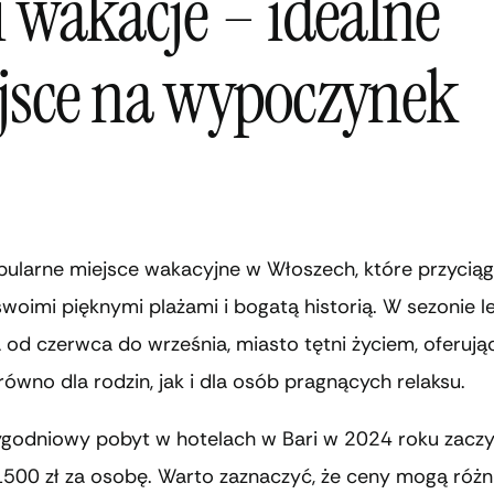
i wakacje – idealne
jsce na wypoczynek
opularne miejsce wakacyjne w Włoszech, które przycią
woimi pięknymi plażami i bogatą historią. W sezonie l
 od czerwca do września, miasto tętni życiem, oferują
arówno dla rodzin, jak i dla osób pragnących relaksu.
ygodniowy pobyt w hotelach w Bari w 2024 roku zaczy
1500 zł za osobę. Warto zaznaczyć, że ceny mogą różni