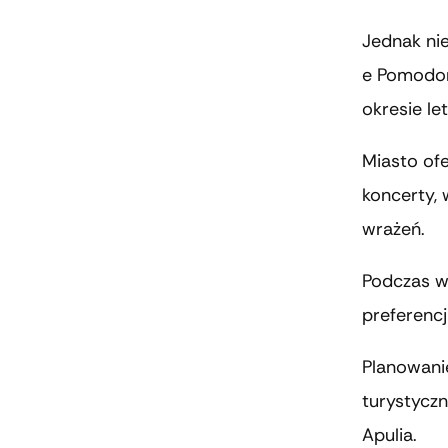
Jednak nie
e Pomodoro
okresie le
Miasto ofe
koncerty, 
wrażeń.
Podczas wa
preferencji
Planowanie
turystyczn
Apulia.