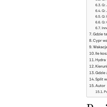
Q: 
Q: 
Q: 
Q: 
Inn
Gdzie t
Cypr wa
Wakacje
Ile ko
Hydra 
Kierun
Gdzie 
Split 
Autor
P