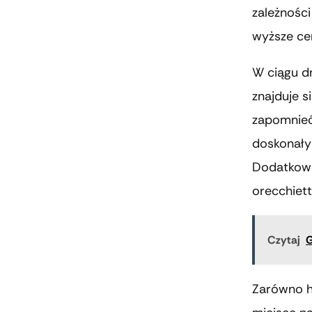
zależności
wyższe ce
W ciągu dn
znajduje s
zapomnieć 
doskonały
Dodatkowo,
orecchiet
Czytaj
G
Zarówno hi