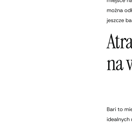
miejsce na
można odk
jeszcze ba
Atra
na 
Bari to mi
idealnych