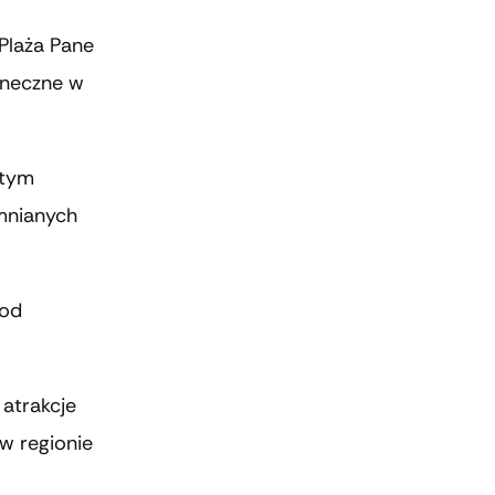
Plaża Pane
oneczne w
 tym
omnianych
 od
 atrakcje
w regionie