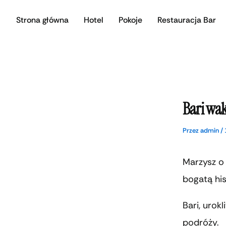
Przejdź
Strona główna
Hotel
Pokoje
Restauracja Bar
do
treści
Bari wak
Przez
admin
/
Marzysz o 
bogatą his
Bari, urok
podróży.