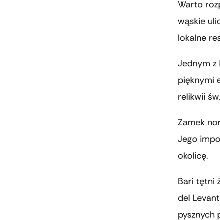
Warto rozp
wąskie uli
lokalne re
Jednym z 
pięknymi 
relikwii św
Zamek nor
Jego impon
okolicę.
Bari tętni
del Levan
pysznych 