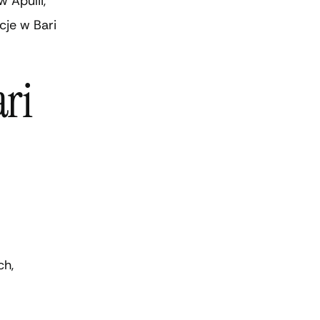
 Apulii,
cje w Bari
ari
ch,