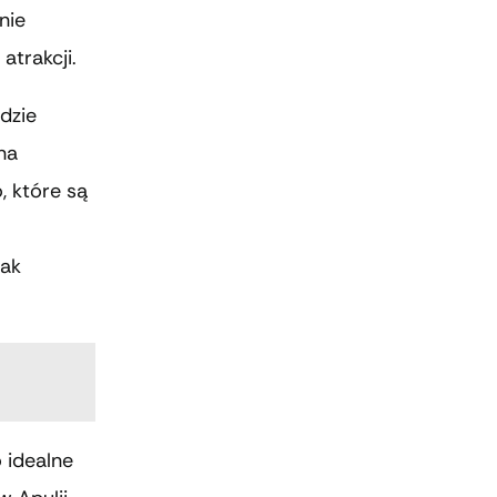
nie
trakcji.
dzie
na
, które są
jak
o idealne