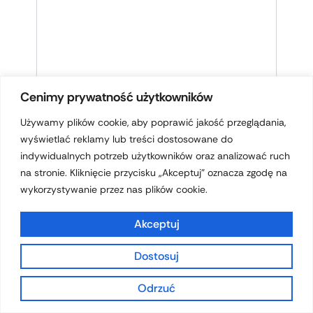
Cenimy prywatność użytkowników
NAZWA*
Używamy plików cookie, aby poprawić jakość przeglądania,
wyświetlać reklamy lub treści dostosowane do
indywidualnych potrzeb użytkowników oraz analizować ruch
E-
na stronie. Kliknięcie przycisku „Akceptuj” oznacza zgodę na
MAIL*
wykorzystywanie przez nas plików cookie.
WITRYNA
Akceptuj
INTERNETOWA
Dostosuj
ZAPAMIĘTAJ MOJE DANE W TEJ
Odrzuć
PRZEGLĄDARCE PODCZAS PISANIA