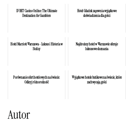
LV BET Casino Online: The Ultimate
Hotel Gdańsk zapewnia wyjątkowe
Destination for Gamblers
doświadczenia dla gości
Hotel Marriott Warszawa - Luksus i Historia w
Najdroższy hotel w Warszawie oferuje
Stolicy
luksusowe doznania
Porównanie ofert hotelowych na świecie:
Wyjątkowe hotele butikowe na świecie, które
Odkryj różnorodność
zachwycają gości
Autor